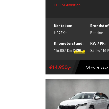
1.0 TSI Ambition
Kenteken:
Brandstof
H327XH
Benzine
Kilometerstand:
KW / PK:
116.887 Km
85 Kw
116 
€14.950,-
Of v.a. € 325,-