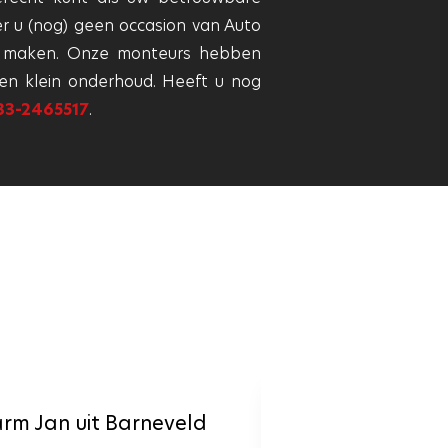
r u (nog) geen occasion van Auto
 maken. Onze monteurs hebben
 en klein onderhoud. Heeft u nog
33-2465517
.
rm Jan uit Barneveld
Robert uit Ze