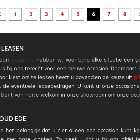
1
2
3
4
5
6
7
8
Vorige
pagina
 LEASEN
 aan
occasions
hebben wij voor bijna elke situatie een ge
dus bij ons terecht voor een nieuwe occasion. Daarnaast 
oor kiest om te leasen heeft u bovendien de keuze uit
pr
t de eventuele leasebedragen. U kunt al onze occasions
 U bent van harte welkom in onze showroom om onze occa
OUD EDE
 we het belangrijk dat u niet alleen een occasion kunt
ie met onze klanten. Zo weet u dat u bij ons altijd 