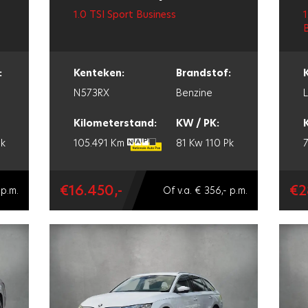
1.0 TSI Sport Business
1
B
:
Kenteken:
Brandstof:
N573RX
Benzine
Kilometerstand:
KW / PK:
Pk
105.491 Km
81 Kw
110 Pk
€16.450,-
€2
 p.m.
Of v.a. € 356,- p.m.