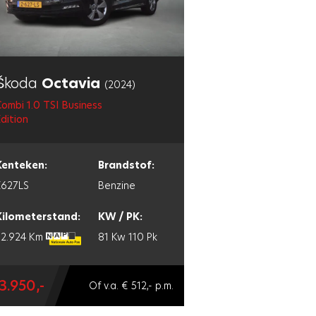
Škoda
Octavia
(2024)
ombi 1.0 TSI Business
dition
Kenteken:
Brandstof:
Z627LS
Benzine
Kilometerstand:
KW / PK:
32.924 Km
81 Kw
110 Pk
3.950,-
Of v.a. € 512,- p.m.