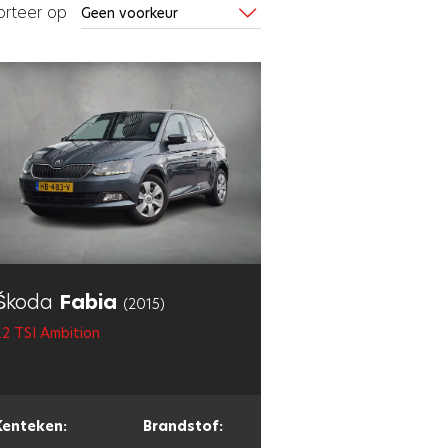
orteer op
Škoda
Fabia
(2015)
.2 TSI Ambition
Kenteken:
Brandstof: