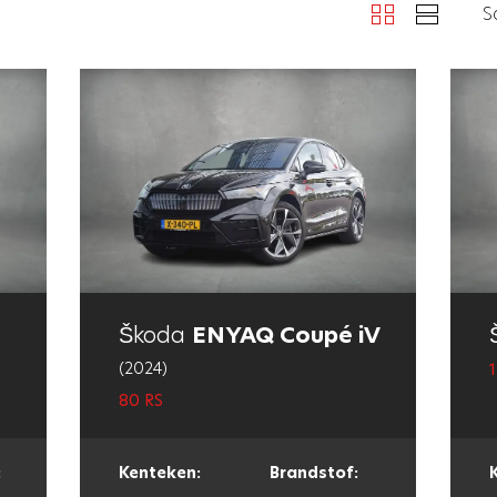
S
Škoda
ENYAQ Coupé iV
(2024)
1
80 RS
:
Kenteken:
Brandstof: