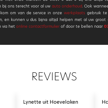
 bij ons terecht voor al uw
auto onderhoud
. Ook wannee
lkom om van de service in onze
werkplaats
gebruik te
, en kunnen u dus bijna altijd helpen met al uw groot
 via het
online contactformulier
of door te bellen naar
0
REVIEWS
Lynette uit Hoevelaken
Ha