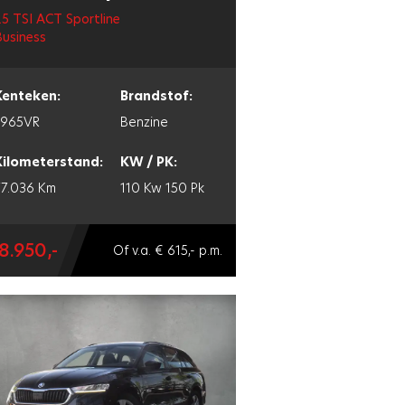
.5 TSI ACT Sportline
usiness
Kenteken:
Brandstof:
L965VR
Benzine
Kilometerstand:
KW / PK:
77.036 Km
110 Kw
150 Pk
8.950,-
Of v.a. € 615,- p.m.