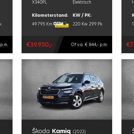
X340PL
Elektrisch
Kilometerstand:
KW / PK:
k
49.795 Km
220 Kw
299 Pk
€39.950,-
€7
 p.m.
Of v.a. € 844,- p.m.
Škoda
Kamiq
(2022)