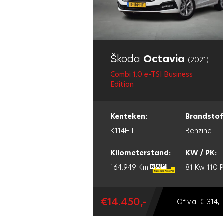
Škoda
Octavia
(2021)
Combi 1.0 e-TSI Business
Edition
Kenteken:
Brandstof
K114HT
Benzine
Kilometerstand:
KW / PK:
164.949 Km
81 Kw
110 
€14.450,-
Of v.a. € 314,-