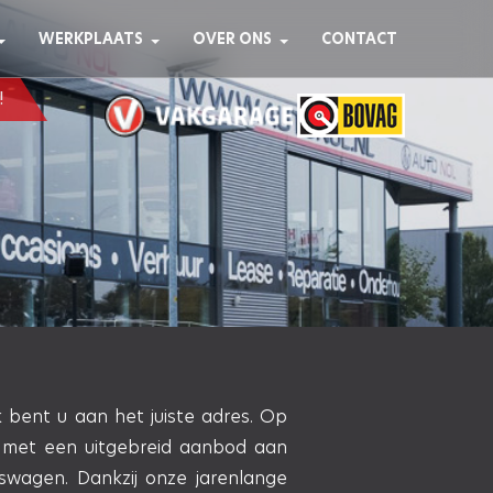
WERKPLAATS
OVER ONS
CONTACT
!
SLUITEN
SLUITEN
nisatie Vrije
rofessionele,
 Het is bedoeld
k bent u aan het juiste adres. Op
l met een uitgebreid aanbod aan
aan bepaalde
ederland, met
kswagen
. Dankzij onze jarenlange
zijn over de
niging heeft als