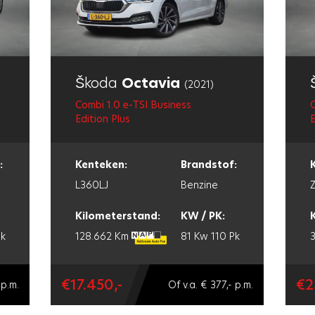
Škoda
Octavia
(2021)
Combi 1.0 e-TSI Business
C
Edition Plus
E
:
Kenteken:
Brandstof:
L360LJ
Benzine
Kilometerstand:
KW / PK:
Pk
128.662 Km
81 Kw
110 Pk
€17.450,-
€2
 p.m.
Of v.a. € 377,- p.m.