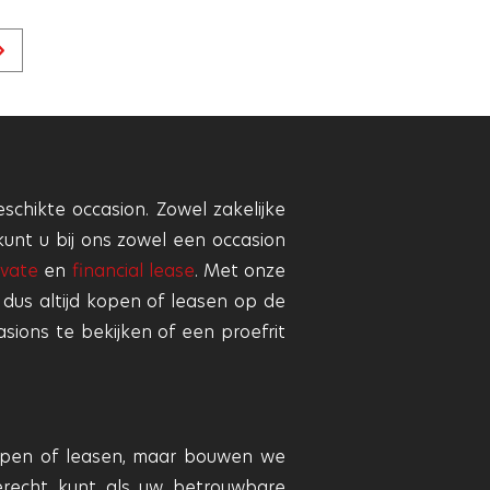
Volgende
pagina
schikte occasion. Zowel zakelijke
kunt u bij ons zowel een occasion
ivate
en
financial lease
. Met onze
 dus altijd kopen of leasen op de
sions te bekijken of een proefrit
 kopen of leasen, maar bouwen we
terecht kunt als uw betrouwbare