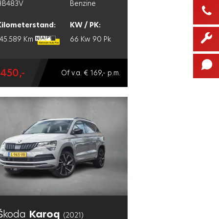
HB483V
Benzine
Kilometerstand:
KW / PK:
145.589 Km
66 Kw
90 Pk
.450,-
Of v.a. € 169,- p.m.
Škoda
Karoq
(2021)