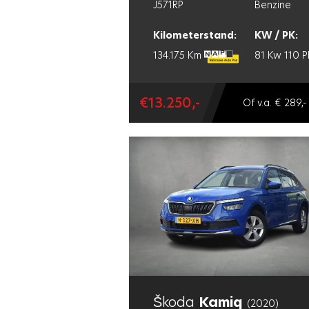
J571RP
Benzine
Kilometerstand:
KW / PK:
134.175 Km
81 Kw
110 P
€13.250,-
Of v.a. € 289,-
Škoda
Kamiq
(2020)