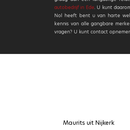
autobedrijf in Ede
. U kunt daarom
Nol heeft bent u van harte we
kennis van alle gangbare merken
vragen? U kunt contact opnemen
Maurits uit Nijkerk