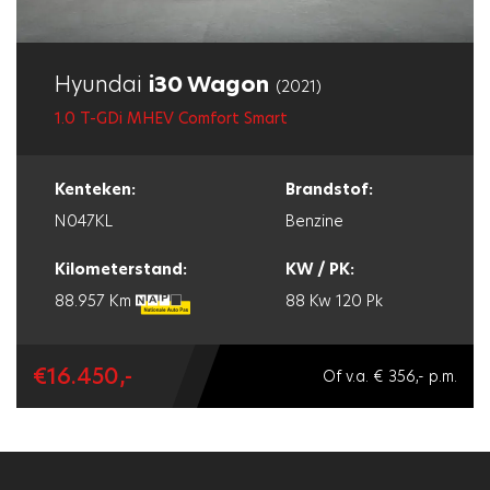
gegeven aan autobedrijven die
betekent dit dat deze aan deze
aan bepaalde kwaliteitseisen
kwaliteitseisen voldoet en dat
Hyundai
i30 Wagon
voldoen en die klantvriendelijkheid
(2021)
deze garage betrouwbaar en
en transparantie belangrijk vinden.
1.0 T-GDi MHEV Comfort Smart
professioneel is.
Kenteken:
Brandstof:
N047KL
Benzine
Kilometerstand:
KW / PK:
88.957 Km
88 Kw
120 Pk
€16.450,-
Of v.a. € 356,- p.m.