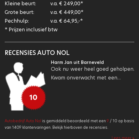
Kleine beurt:
v.a. € 249,00*
Grote beurt:
v.a. € 449,00*
Pechhulp:
v.a. € 64,95,-*
* Prijzen inclusief btw
RECENSIES AUTO NOL
Harm Jan uit Barneveld
Ook nu weer heel goed geholpen.
Kwam onverwacht met een…
10
Autobedrijf Auto Nol
is gemiddeld beoordeeld met een
9
/
10
op basis
van
1409
klantervaringen. Bekijk hierboven de recensies.
Lees meer »