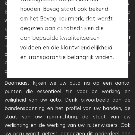
communicatie en
kleine beurt weer onbezorgd een groot aantal
houden. Bovag staat ook bekend
klantvriendelijkheid. Als een
kilometers kunt maken. Olie zorgt er bijvoorbeeld
om het Bovag-keurmerk, dat wordt
garage het Vakgarage logo heeft,
voor dat uw motor soepel blijft lopen. Daarom is het
gegeven aan autobedrijven die
essentieel dat de olie tijdig wordt ververst en dat het
betekent dit dat deze aan deze
oliefilter wordt vervangen. Dit doen wij dan ook voor
aan bepaalde kwaliteitseisen
kwaliteitseisen voldoet en dat
u tijdens de kleine beurt. We controleren bovendien
voldoen en die klantvriendelijkheid
deze garage betrouwbaar en
ook uw vloeistoffen zoals koelvloeistof, remvloeistof
en transparantie belangrijk vinden.
professioneel is.
en ruitenwisservloeistof. Indien nodig worden deze
door ons bijgevuld.
Daarnaast kijken we uw auto na op een aantal
punten die essentieel zijn voor de werking en
veiligheid van uw auto. Denk bijvoorbeeld aan de
bandenspanning en het profiel van uw banden, de
staat van uw reminrichting, de staat van uw
verlichting en de werking van uw ruitenwissers. Ook
uw accu wordt getest, aangezien dit onderdeel een