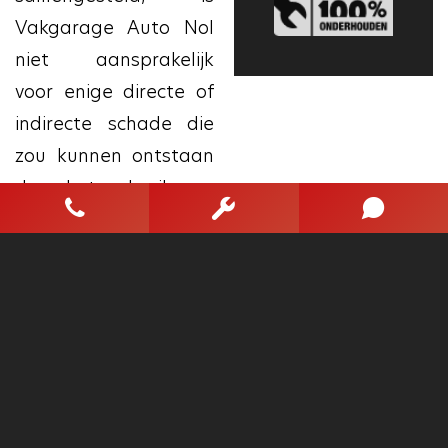
Vakgarage Auto Nol
niet aansprakelijk
voor enige directe of
indirecte schade die
zou kunnen ontstaan
door het gebruik van
deze aangeboden
informatie. Aan de in
dit document
verstrekte informatie
kunnen op geen
enkele wijze rechten
worden ontleend of
aanspraken worden