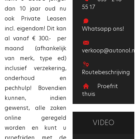
55 17
dan 10 jaar oud nu
ook Private Leasen
incl. eigendom! Dit kan
Whatsapp ons!
al vanaf € 300.- per
maand (afhankelijk
verkoop@autonol.nl
van merk, type ed)
inclusief verzekering,
Routebeschrijving
onderhoud en
Proefrit
pechhulp! Bovendien
thuis
kunnen, indien
gewenst, alle zaken
online geregeld
VIDEO
worden en kunt u
proefrijden met de