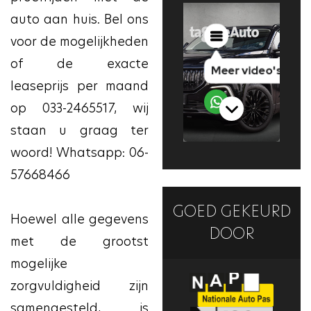
auto aan huis. Bel ons
voor de mogelijkheden
of de exacte
leaseprijs per maand
op 033-2465517, wij
staan u graag ter
woord! Whatsapp: 06-
57668466
GOED GEKEURD
Hoewel alle gegevens
DOOR
met de grootst
mogelijke
zorgvuldigheid zijn
samengesteld, is