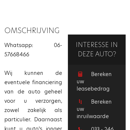
OMSCHRIJVING
INTERESSE IN
Whatsapp: 06-
DEZE AUTO?
57668466
Wij kunnen de
Bereken
uw
eventuele financiering
leasebedrag
van de auto geheel
voor u verzorgen,
Bereken
uw
zowel zakelijk als
inruilwaarde
particulier. Daarnaast
kunt u auto's jonger
033 - 246