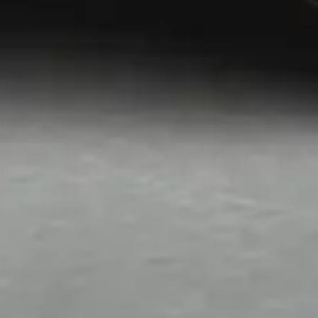
Eventuele schade/opmerkingen
Voorkeursdatum 2
Velden met een * zijn verplicht in te vullen
Opmerkingen
Vorige
Volgende