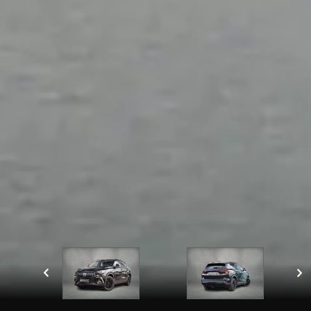
Met het versturen van deze aanvraag, gaat u akkoord
dat wij de door u opgegeven gegevens opslaan en
verwerken zoals beschreven in onze privacy policy.
Velden met een * zijn verplicht in te vullen
Sluiten