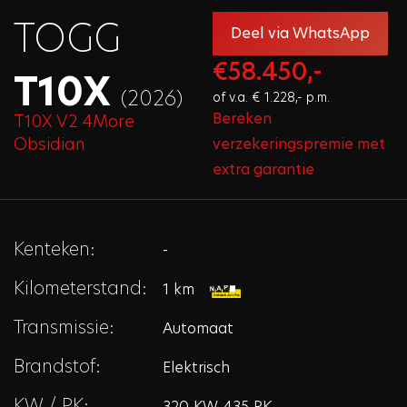
TOGG
Deel via WhatsApp
€58.450,-
T10X
(2026)
of v.a. € 1.228,- p.m.
Bereken
T10X V2 4More
Obsidian
verzekeringspremie met
extra garantie
Kenteken:
-
Kilometerstand:
1 km
Transmissie:
Automaat
Brandstof:
Elektrisch
KW / PK:
320 KW 435 PK