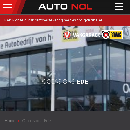
Bekijk onze allrisk autoverzekering met
extra garantie
!
OCCASIONS
EDE
Home
Occasions Ede