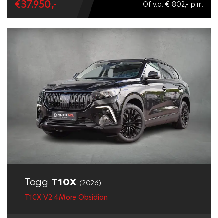
€37.950,-
Of v.a. € 802,- p.m.
Togg
T10X
(2026)
T10X V2 4More Obsidian