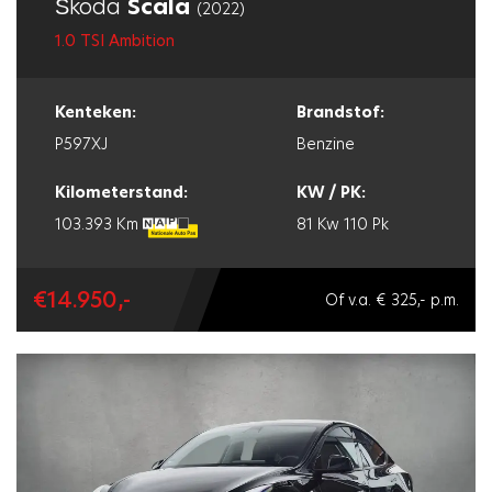
Škoda
Scala
(2022)
1.0 TSI Ambition
Kenteken:
Brandstof:
P597XJ
Benzine
Kilometerstand:
KW / PK:
103.393 Km
81 Kw
110 Pk
€14.950,-
Of v.a. € 325,- p.m.