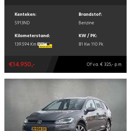
Kenteken:
Brandstof:
S913ND
Benzine
Kilometerstand:
KW / PK:
139.594 Km
81 Kw
110 Pk
€14.950,-
Of v.a. € 325,- p.m.