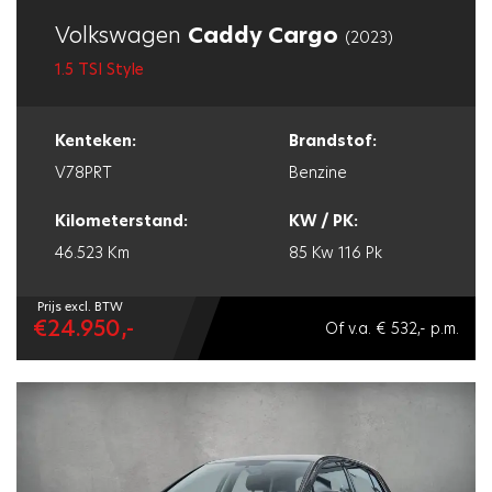
Volkswagen
Caddy Cargo
(2023)
1.5 TSI Style
Kenteken:
Brandstof:
V78PRT
Benzine
Kilometerstand:
KW / PK:
46.523 Km
85 Kw
116 Pk
Prijs excl. BTW
€24.950,-
Of v.a. € 532,- p.m.