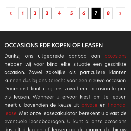
1
2
3
4
5
6
7
8
Vorige
Vol
pagina
pagi
OCCASIONS EDE KOPEN OF LEASEN
Dankzij ons uitgebreide aanbod aan
occasions
hebben wij voor bijna elke situatie een geschikte
occasion. Zowel zakelijke als particuliere klanten
kunnen dus bij ons terecht voor een nieuwe occasion.
Daarnaast kunt u bij ons zowel een occasion kopen
als leasen. Wanneer u ervoor kiest om te leasen
heeft u bovendien de keuze uit
private
en
financial
lease
. Met onze leasecalculator berekent u alvast de
eventuele leasebedragen. U kunt al onze occasions
dus altijd kopen of leasen op de manier die bij uw