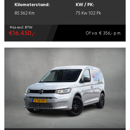
Kilometerstand:
KW / PK:
85.362 Km
75 Kw
102 Pk
Prijs excl. BTW
€16.450,-
Of v.a. € 356,- p.m.