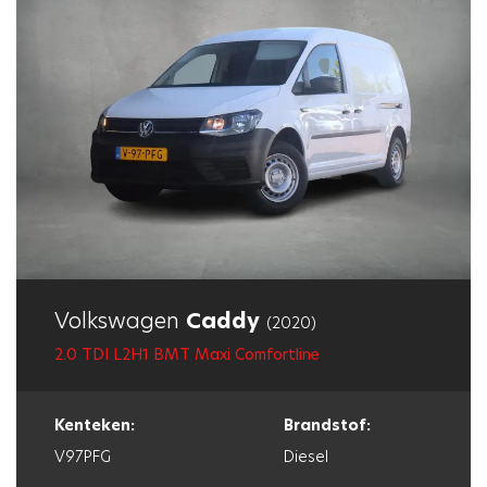
Volkswagen
Caddy
(2020)
2.0 TDI L2H1 BMT Maxi Comfortline
Kenteken:
Brandstof:
V97PFG
Diesel