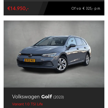
€14.950,-
Of v.a. € 325,- p.m.
Volkswagen
Golf
(2023)
Variant 1.0 TSI Life