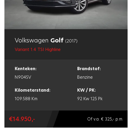
Volkswagen
Golf
(2017)
Variant 1.4 TSI Highline
Kenteken:
Brandstof:
N904SV
Benzine
Kilometerstand:
KW / PK:
109.588 Km
92 Kw
125 Pk
€14.950,-
Of v.a. € 325,- p.m.