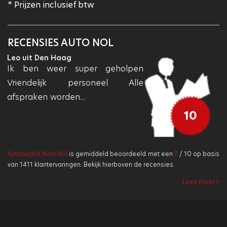
* Prijzen inclusief btw
RECENSIES AUTO NOL
Zeger uit Spakenburg
Trekhaak (afneembaar)bevestigd
. Zeer netjes gemonteerd. Scherp
geprijst.
10
Autobedrijf Auto Nol
is gemiddeld beoordeeld met een
9
/
10
op basis
van
1411
klantervaringen. Bekijk hierboven de recensies.
Lees meer »