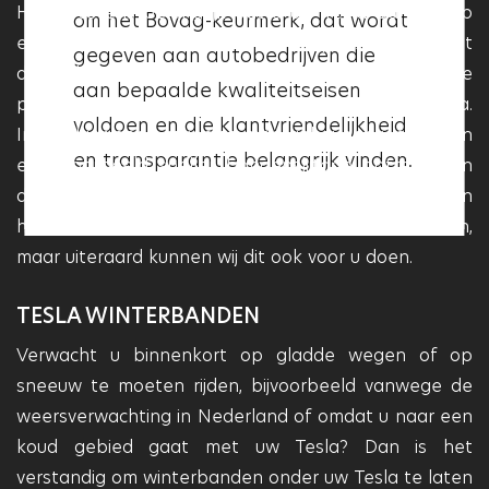
Het is tevens belangrijk dat u uw Tesla banden op
om het Bovag-keurmerk, dat wordt
garage het Vakgarage logo heeft,
een juiste wijze balanceert en uitlijnt. Als u dit niet
gegeven aan autobedrijven die
betekent dit dat deze aan deze
doet kan dit namelijk effect hebben op de
aan bepaalde kwaliteitseisen
kwaliteitseisen voldoet en dat
prestaties, wegligging en besturing van uw Tesla.
voldoen en die klantvriendelijkheid
deze garage betrouwbaar en
Indien hier geen rekening mee gehouden wordt, kan
en transparantie belangrijk vinden.
professioneel is.
er bijvoorbeeld sneller bandenslijtage optreden. In
de gebruikershandleiding van uw wagen kunt u zien
hoe u de banden juist kunt balanceren en uitlijnen,
maar uiteraard kunnen wij dit ook voor u doen.
TESLA WINTERBANDEN
Verwacht u binnenkort op gladde wegen of op
sneeuw te moeten rijden, bijvoorbeeld vanwege de
weersverwachting in Nederland of omdat u naar een
koud gebied gaat met uw Tesla? Dan is het
verstandig om winterbanden onder uw Tesla te laten