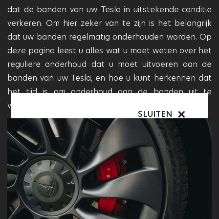
dat de banden van uw Tesla in uitstekende conditie
verkeren. Om hier zeker van te zijn is het belangrijk
dat uw banden regelmatig onderhouden worden. Op
deze pagina leest u alles wat u moet weten over het
reguliere onderhoud dat u moet uitvoeren aan de
banden van uw Tesla, en hoe u kunt herkennen dat
het tijd is om onderhoud aan de banden uit te
voeren.
SLUITEN
SLUITEN
Het Vakgarage logo
is een
Bovag
is een afkorting voor de
keurmerk voor professionele,
Brancheorganisatie Vrije
gecertificeerde autogarages in
Autobedrijven Garantiefonds.
Nederland. Het is bedoeld om te