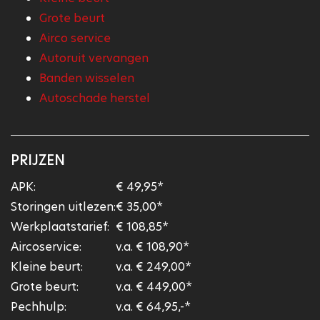
Grote beurt
Airco service
Autoruit vervangen
Banden wisselen
Autoschade herstel
PRIJZEN
APK:
€ 49,95*
Storingen uitlezen:
€ 35,00*
Werkplaatstarief:
€ 108,85*
Aircoservice:
v.a. € 108,90*
Kleine beurt:
v.a. € 249,00*
Grote beurt:
v.a. € 449,00*
Pechhulp:
v.a. € 64,95,-*