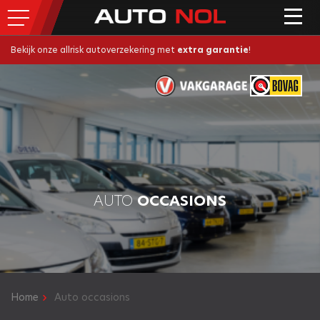
Bekijk onze allrisk autoverzekering met
extra garantie
!
AUTO
OCCASIONS
Home
Auto occasions