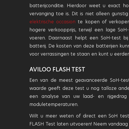
batterijconditie. Hierdoor weet u exact h
vervanging toe is. Dit is niet alleen gun
elektrische occasion
te kopen of verkopen
hogere verkoopprijs, terwijl een lage So
voeren. Daarnaast helpt een SoH-test bi
batterij. De kosten van deze batterijen ku
voor verrassingen te staan en kunt u eerd
AVILOO FLASH TEST
Een van de meest geavanceerde SoH-tes
waarde geeft deze test u nog talloze ande
een analyse van uw laad- en rijgedrag
moduletemperaturen.
Wilt u meer weten of direct een SoH test
FLASH Test laten uitvoeren! Neem vandaa