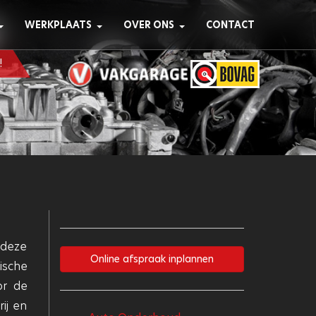
WERKPLAATS
OVER ONS
CONTACT
!
 deze
Online afspraak inplannen
ische
or de
ij en