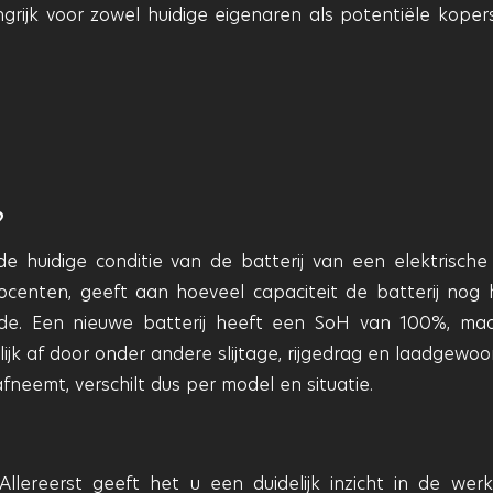
ngrijk voor zowel huidige eigenaren als potentiële koper
?
de huidige conditie van de batterij van een elektrische
centen, geeft aan hoeveel capaciteit de batterij nog 
rde. Een nieuwe batterij heeft een SoH van 100%, ma
ijk af door onder andere slijtage, rijgedrag en laadgewoo
fneemt, verschilt dus per model en situatie.
lereerst geeft het u een duidelijk inzicht in de werke