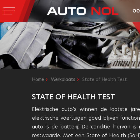
OC
Home
Werkplaats
State of Health Test
STATE OF HEALTH TEST
Elektrische auto’s winnen de laatste ja
elektrische voertuigen goed blijven functi
auto is de batterij. De conditie hiervan is
restwaarde. Met een State of Health (SoH) t