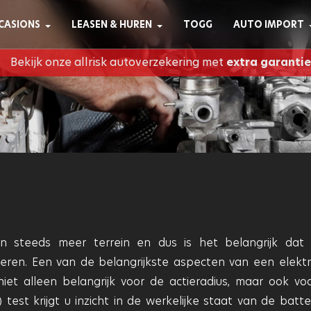
CASIONS
LEASEN & HUREN
TOGG
AUTO IMPORT
Bekijk onze allrisk autoverzekering met
extra garantie
ren steeds meer terrein en dus is het belangrijk dat
oneren. Een van de belangrijkste aspecten van een elektr
 niet alleen belangrijk voor de actieradius, maar ook vo
est krijgt u inzicht in de werkelijke staat van de batter