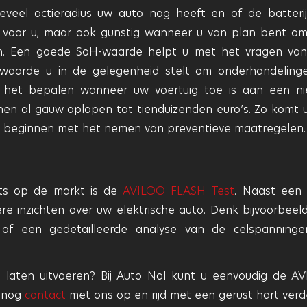
oeveel actieradius uw auto nog heeft en of de batteri
stig voor u, maar ook gunstig wanneer u van plan bent o
. Een goede SoH-waarde helpt u met het vragen va
H-waarde u in de gelegenheid stelt om onderhandeling
j het bepalen wanneer uw voertuig toe is aan een n
nnen al gauw oplopen tot tienduizenden euro’s. Zo komt u
er beginnen met het nemen van preventieve maatregelen.
ts op de markt is de
AVILOO FLASH Test
. Naast een
re inzichten over uw elektrische auto. Denk bijvoorbeel
 of een gedetailleerde analyse van de celspanning
 laten uitvoeren? Bij Auto Nol kunt u eenvoudig de A
g nog
contact
met ons op en rijd met een gerust hart verd