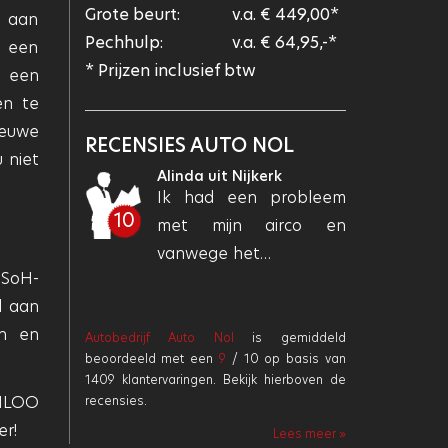
Grote beurt:
v.a. € 449,00*
j aan
Pechhulp:
v.a. € 64,95,-*
m een
* Prijzen inclusief btw
n een
en te
ieuwe
RECENSIES AUTO NOL
 niet
Alinda uit Nijkerk
Mir
Ik had een probleem
Goe
10
10
met mijn airco en
vanwege het…
 SoH-
d aan
en en
Autobedrijf Auto Nol
is gemiddeld
beoordeeld met een
9
/
10
op basis van
1409
klantervaringen. Bekijk hierboven de
VILOO
recensies.
er!
Lees meer »