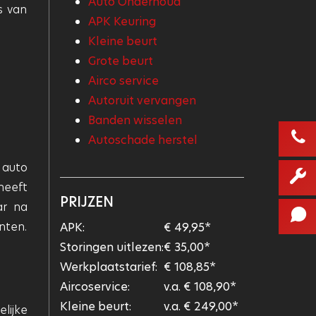
Auto Onderhoud
s van
APK Keuring
Kleine beurt
Grote beurt
Airco service
Autoruit vervangen
Banden wisselen
Autoschade herstel
 auto
heeft
PRIJZEN
ar na
nten.
APK:
€ 49,95*
Storingen uitlezen:
€ 35,00*
Werkplaatstarief:
€ 108,85*
Aircoservice:
v.a. € 108,90*
Kleine beurt:
v.a. € 249,00*
lijke