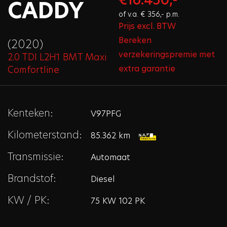
CADDY
of v.a. € 356,- p.m.
Prijs excl. BTW
Bereken
(2020)
verzekeringspremie met
2.0 TDI L2H1 BMT Maxi
extra garantie
Comfortline
Kenteken:
V97PFG
Kilometerstand:
85.362 km
Transmissie:
Automaat
Brandstof:
Diesel
KW / PK:
75 KW 102 PK