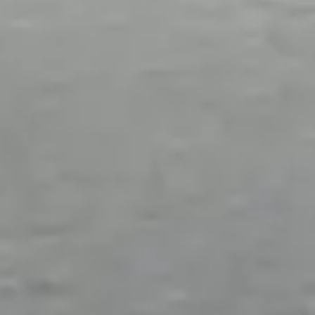
Eventuele schade/opmerkingen
Voorkeursdatum 2
Velden met een * zijn verplicht in te vullen
Opmerkingen
Vorige
Volgende
Met het versturen van deze aanvraag, gaat u akkoord
dat wij de door u opgegeven gegevens opslaan en