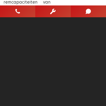
remcapaciteiten van
deze Volkswagen
Caddy.
We kunnen u wel
duizend dingen over
deze auto vertellen,
maar het is beter als
u hem zelf komt
bekijken en ervaren.
Neemt u snel contact
met ons op?
Wij kunnen de