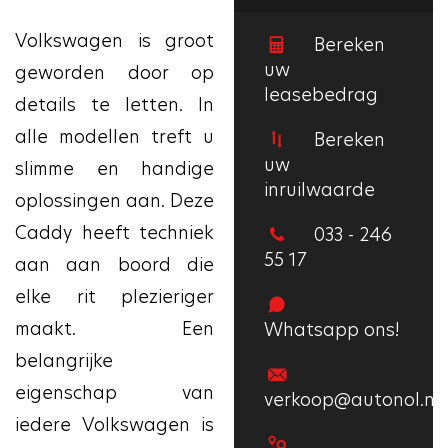
Volkswagen is groot
Bereken
uw
geworden door op
leasebedrag
details te letten. In
alle modellen treft u
Bereken
uw
slimme en handige
inruilwaarde
oplossingen aan. Deze
Caddy heeft techniek
033 - 246
55 17
aan aan boord die
elke rit plezieriger
maakt. Een
Whatsapp ons!
belangrijke
eigenschap van
verkoop@autonol.nl
iedere Volkswagen is