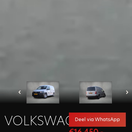
verwerken zoals beschreven in onze privacy policy.
Velden met een * zijn verplicht in te vullen
Sluiten
VOLKSWAGEN
Deel via WhatsApp
€16.450,-