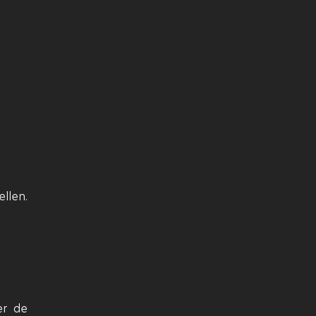
llen.
er de