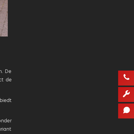
n. De
ct de
biedt
onder
riant