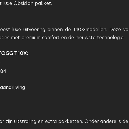
 luxe Obsidian pakket.
st luxe uitvoering binnen de T10X-modellen. Deze vol
aties met premium comfort en de nieuwste technologie.
TOGG T10X:
r
284
 aandrijving
r zijn uitstraling en extra pakketten. Onder andere is de