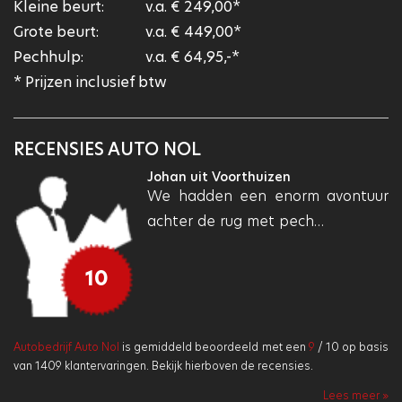
Kleine beurt:
v.a. € 249,00*
Grote beurt:
v.a. € 449,00*
Pechhulp:
v.a. € 64,95,-*
* Prijzen inclusief btw
RECENSIES AUTO NOL
Peter uit Schagen
ur
Naast de fantastische service is
het er goed toeven voor…
10
Autobedrijf Auto Nol
is gemiddeld beoordeeld met een
9
/
10
op basis
van
1409
klantervaringen. Bekijk hierboven de recensies.
Lees meer »