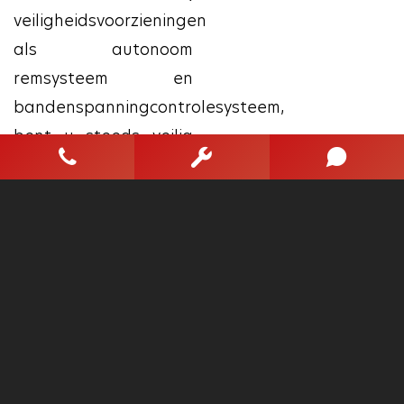
veiligheidsvoorzieningen
als autonoom
remsysteem en
bandenspanningcontrolesysteem,
bent u steeds veilig
onderweg.
Bent u nieuwsgierig
naar deze auto? Laat
het ons dan snel
weten.
Wij kunnen de
eventuele financiering