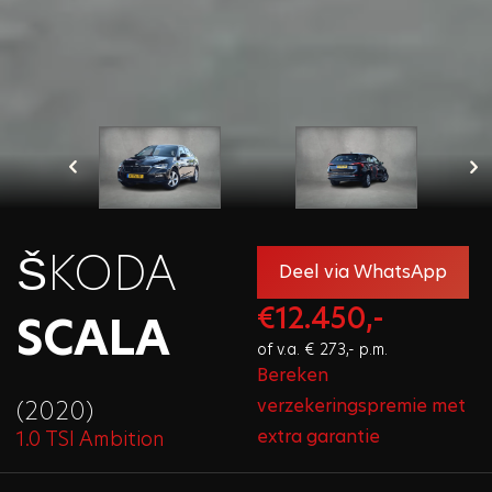
ŠKODA
Deel via WhatsApp
€12.450,-
SCALA
of v.a. € 273,- p.m.
Bereken
verzekeringspremie met
(2020)
extra garantie
1.0 TSI Ambition