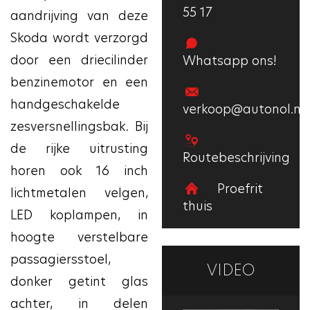
55 17
aandrijving van deze
Skoda wordt verzorgd
door een driecilinder
Whatsapp ons!
benzinemotor en een
handgeschakelde
verkoop@autonol.nl
zesversnellingsbak. Bij
de rijke uitrusting
Routebeschrijving
horen ook 16 inch
Proefrit
lichtmetalen velgen,
thuis
LED koplampen, in
hoogte verstelbare
passagiersstoel,
VIDEO
donker getint glas
achter, in delen