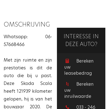
OMSCHRIJVING
INTERESSE IN
Whatsapp: 06-
DEZE AUTO?
57668466
Met zijn ruimte en zijn
Bereken
uw
prestaties is dit de
leasebedrag
auto die bij u past.
Deze Skoda Scala
Bereken
uw
heeft 121939 kilometer
inruilwaarde
gelopen, hij is van het
bouwjaar 2020. De
033 - 246