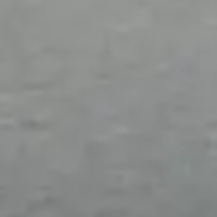
Velden met een * zijn verplicht in te vullen
Opmerkingen
Vorige
Volgende
Met het versturen van deze aanvraag, gaat u akkoord
dat wij de door u opgegeven gegevens opslaan en
verwerken zoals beschreven in onze privacy policy.
Velden met een * zijn verplicht in te vullen
Sluiten