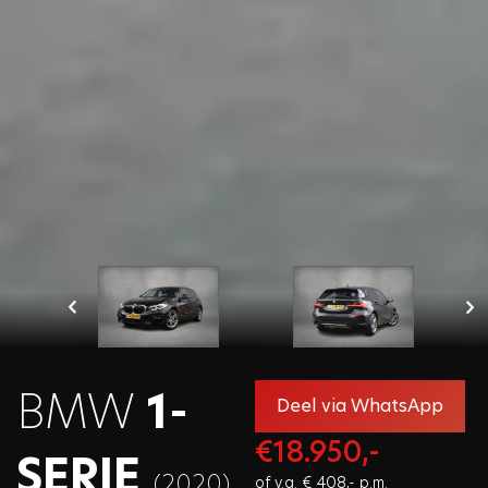
Velden met een * zijn verplicht in te vullen
Sluiten
BMW
1-
Deel via WhatsApp
€18.950,-
SERIE
(2020)
of v.a. € 408,- p.m.