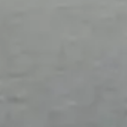
Voorkeursdatum 2
Velden met een * zijn verplicht in te vullen
Opmerkingen
Vorige
Volgende
Met het versturen van deze aanvraag, gaat u akkoord
dat wij de door u opgegeven gegevens opslaan en
verwerken zoals beschreven in onze privacy policy.