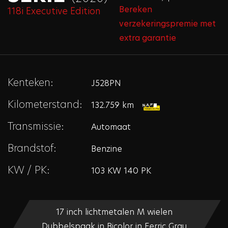
Bereken
118i Executive Edition
verzekeringspremie met
extra garantie
Kenteken:
J528PN
Kilometerstand:
132.759 km
Transmissie:
Automaat
Brandstof:
Benzine
KW / PK:
103 KW 140 PK
17 inch lichtmetalen M wielen
Dubbelspaak in Bicolor in Ferric Grau