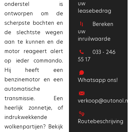
uw
onderstel is
leasebedrag
ontworpen om de
scherpste bochten en
Bereken
uw
de slechtste wegen
inruilwaarde
aan te kunnen en de
motor reageert alert
033 - 246
55 17
op ieder commando.
Hij heeft een
benzinemotor en een
Whatsapp ons!
automatische
transmissie. Een
verkoop@autonol.nl
heerlijk zonnetje, of
indrukwekkende
Routebeschrijving
wolkenpartijen? Bekijk