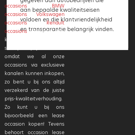
gegeven aan autobedrijven die
betekent dit dat deze aan deze
occasions
,
BMW
aan bepaalde kwaliteitseisen
kwaliteitseisen voldoet en dat
occasions
,
Volkswagen
voldoen en die klantvriendelijkheid
deze garage betrouwbaar en
occasions
en
Renault
en transparantie belangrijk vinden.
professioneel is.
occasions
! Bij Auto Nol
kunnen we u de
scherpste prijzen bieden
omdat we al onze
occasions via exclusieve
kanalen kunnen inkopen,
zo bent u bij ons altijd
verzekerd van de juiste
prijs-kwaliteitverhouding.
Zo kunt u bij ons
bijvoorbeeld een lease
occasion kopen! Tevens
behoort occasion lease