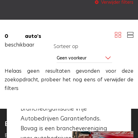
Verwijder filters
0 auto's
beschikbaar
Sorteer op
SLUITEN
SLUITEN
Helaas geen resultaten gevonden voor deze
zoekopdracht, probeer het nog eens of
verwijder
de
filters
Het Vakgarage logo
is een
Bovag
is een afkorting voor de
keurmerk voor professionele,
Brancheorganisatie Vrije
gecertificeerde autogarages in
Autobedrijven Garantiefonds.
Nederland. Het is bedoeld om te
BEKIJK ONLINE ONZE AUTO OCCASIONS
Bovag is een branchevereniging
garanderen dat de garage
Bent u op zoek naar