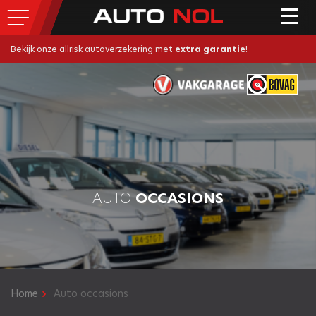
Bekijk onze allrisk autoverzekering met
extra garantie
!
AUTO
OCCASIONS
Home
Auto occasions