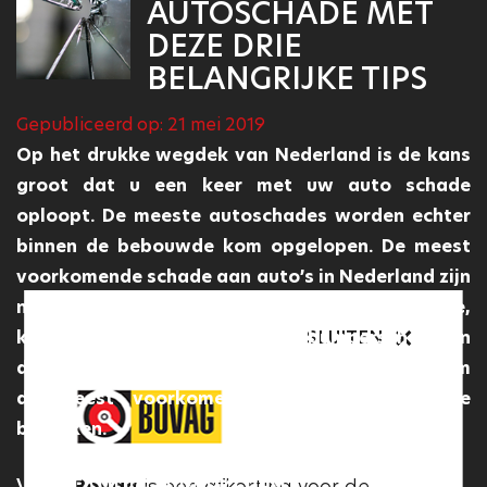
AUTOSCHADE MET
DEZE DRIE
BELANGRIJKE TIPS
Gepubliceerd op: 21 mei 2019
Op het drukke wegdek van Nederland is de kans
groot dat u een keer met uw auto schade
oploopt. De meeste autoschades worden echter
binnen de bebouwde kom opgelopen. De meest
voorkomende schade aan auto’s in Nederland zijn
namelijk parkeerschade, deukschade, ruitschade,
kras- of lakschade en tot slot bumperschade. In
SLUITEN
SLUITEN
dit nieuwsbericht geven wij u een drietal tips om
de meest voorkomende soorten schade te
beperken.
Het Vakgarage logo
is een
Bovag
is een afkorting voor de