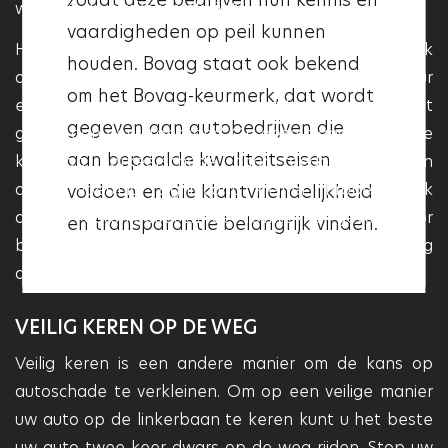
bieden van transparante
weer uit de parkeerplek rijdt.
vaardigheden op peil kunnen
communicatie en
Het kiezen van een goede parkeerplek is belangrijk
houden. Bovag staat ook bekend
klantvriendelijkheid. Als een
om parkeerschade te voorkomen. Kies bij voorkeur
om het Bovag-keurmerk, dat wordt
garage het Vakgarage logo heeft,
een parkeerplek waarbij uw auto aan één kant
gegeven aan autobedrijven die
betekent dit dat deze aan deze
grenst aan een stoeprand. Op deze manier wordt de
aan bepaalde kwaliteitseisen
kans op parkeerschade, door toedoen van een
kwaliteitseisen voldoet en dat
ander voertuig, significant kleiner. Probeer ook
voldoen en die klantvriendelijkheid
deze garage betrouwbaar en
andere automobilisten de ruimte te geven door
en transparantie belangrijk vinden.
professioneel is.
bijvoorbeeld in een parkeergarage met genoeg
afstand naast een andere auto te parkeren.
VEILIG KEREN OP DE WEG
Veilig keren is een andere manier om de kans op
autoschade te verkleinen. Om op een veilige manier
uw auto op de linkerbaan te keren kunt u het beste
uw auto twee keer dwars op de weg rijden. Stop uw