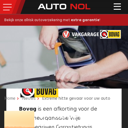
Bekijk onze allrisk autoverzekering met
extra garantie
!
SLUITEN
SLUITEN
Home
Nieuws
Extreme hitte gevaar voor uw auto
Het Vakgarage logo
is een
Bovag
is een afkorting voor de
keurmerk voor professionele,
EXTREME HITTE
Brancheorganisatie Vrije
gecertificeerde autogarages in
GEVAAR VOOR UW
Autobedrijven Garantiefonds.