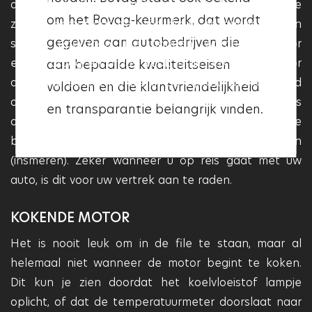
klantvriendelijkheid. Als een
aan UV-straling in combinatie met de droge hitte
om het Bovag-keurmerk, dat wordt
garage het Vakgarage logo heeft,
zorgen ervoor dat de oliën die in de banden zitten
gegeven aan autobedrijven die
sneller opdrogen. De banden worden hierdoor
betekent dit dat deze aan deze
enorm droog en broos, vaak is dit ook te zien door
aan bepaalde kwaliteitseisen
kwaliteitseisen voldoet en dat
de kleine scheurtjes die in de zijkant van de band
voldoen en die klantvriendelijkheid
deze garage betrouwbaar en
ontstaan. Wordt dit niet direct verholpen is de kans
en transparantie belangrijk vinden.
professioneel is.
op een klapband groot. Laat daarom op tijd je
banden controleren en eventueel behandelen
(insmeren). Zeker wanneer u op reis gaat met uw
auto, is dit voor uw vertrek aan te raden.
KOKENDE MOTOR
Het is nooit leuk om in de file te staan, maar al
helemaal niet wanneer de motor begint te koken.
Dit kun je zien doordat het koelvloeistof lampje
oplicht, of dat de temperatuurmeter doorslaat naar