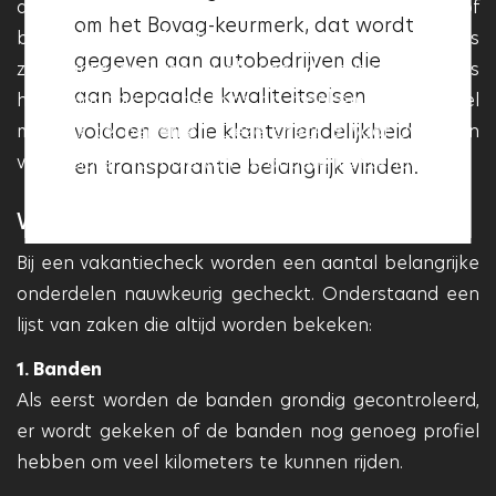
dagelijkse gebruik van uw auto voor werk of
om het Bovag-keurmerk, dat wordt
garage het Vakgarage logo heeft,
boodschappen. Een lange reis naar het buitenland is
gegeven aan autobedrijven die
betekent dit dat deze aan deze
zowel intensief voor u als voor de auto. Daarom is
aan bepaalde kwaliteitseisen
het belangrijk om de kans op mankementen zoveel
kwaliteitseisen voldoet en dat
voldoen en die klantvriendelijkheid
mogelijk te beperken. Deze check is voor uw eigen
deze garage betrouwbaar en
veiligheid en voor die van de andere inzittenden.
en transparantie belangrijk vinden.
professioneel is.
WAARUIT BESTAAT EEN VAKANTIECHECK?
Bij een vakantiecheck worden een aantal belangrijke
onderdelen nauwkeurig gecheckt. Onderstaand een
lijst van zaken die altijd worden bekeken:
1. Banden
Als eerst worden de banden grondig gecontroleerd,
er wordt gekeken of de banden nog genoeg profiel
hebben om veel kilometers te kunnen rijden.