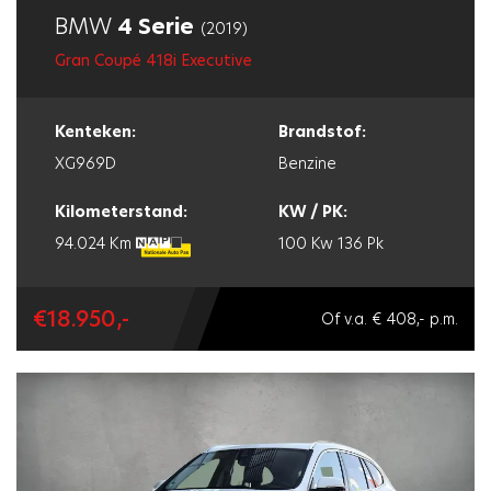
BMW
4 Serie
(2019)
Gran Coupé 418i Executive
Kenteken:
Brandstof:
XG969D
Benzine
Kilometerstand:
KW / PK:
94.024 Km
100 Kw
136 Pk
€18.950,-
Of v.a. € 408,- p.m.