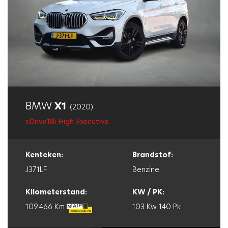
BMW
X1
(2020)
sDrive18i High Executive
Kenteken:
Brandstof:
J371LF
Benzine
Kilometerstand:
KW / PK:
109.466 Km
103 Kw
140 Pk