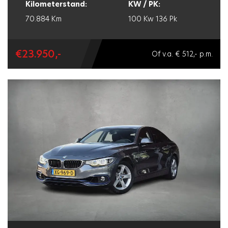
Kilometerstand:
KW / PK:
70.884 Km
100 Kw
136 Pk
€23.950,-
Of v.a. € 512,- p.m.