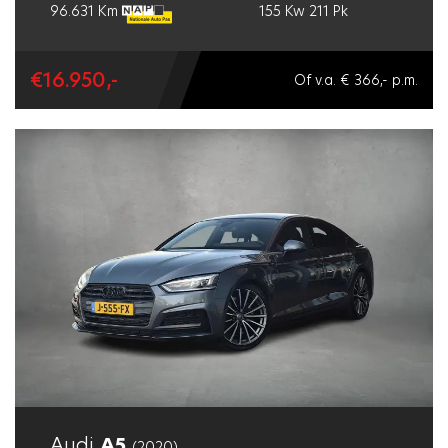
96.631 Km
155 Kw
211 Pk
€16.950,-
Of v.a. € 366,- p.m.
Audi
A5
(2020)