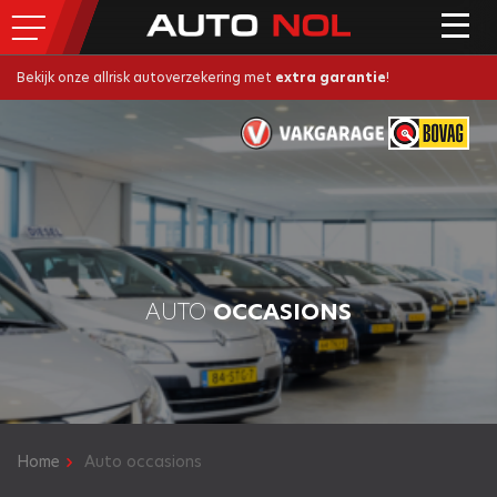
Bekijk onze allrisk autoverzekering met
extra garantie
!
AUTO
OCCASIONS
Home
Auto occasions