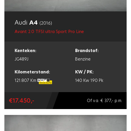
Audi
A4
(2016)
Avant 2.0 TFSI ultra Sport Pro Line
Kenteken:
Brandstof:
JG489J
Benzine
Kilometerstand:
KW / PK:
121.807 Km
140 Kw
190 Pk
€17.450,-
Of v.a. € 377,- p.m.