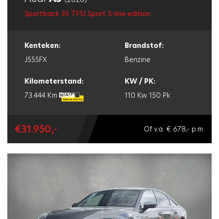
Sportback 35 TFSI Sport S-line edition
Kenteken:
Brandstof:
J555FX
Benzine
Kilometerstand:
KW / PK:
73.444 Km
110 Kw
150 Pk
€31.950,-
Of v.a. € 678,- p.m.