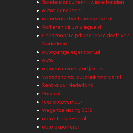
Bandenconcurrent – winterbanden
autos.benelinx.nl
autodealer.bestevanhetnet.nl
Parkeren bij uw vliegveld
Goedkoopste private lease deals van
Nederland
autogarage.eigenstart.nl
auto
autoenvervoer.startje.com
tweedehands-auto.linkkwartier.nl
Rent-a-car Nederland
Porza.nl
luxe autoverhuur
wegenbelasting 2018
auto.startplezier.nl
auto exporteren