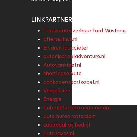
LINKPARTNERS
Trouwautosverhuur Ford Mustang
offerte.links.nl
Ervaren loodgieter
autorijschooladventure.nl
Autovankleef.nl
shortlease auto
aankopen.startkabel.nl
Vergelijken
Energie
Gebruikte auto onderdelen
auto huren rotterdam
Laadpaal bij bedrijf
auto.favos.nl