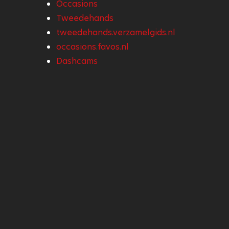
Occasions
Tweedehands
tweedehands.verzamelgids.nl
occasions.favos.nl
Dashcams