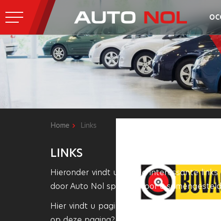
OC
Home
Links
LINKS
Hieronder vindt u enkele interessante links 
door Auto Nol speciaal voor u samengesteld
Hier vindt u pagina’s die wij als mogelijk 
op deze pagina? Stuur dan een mailtje naa