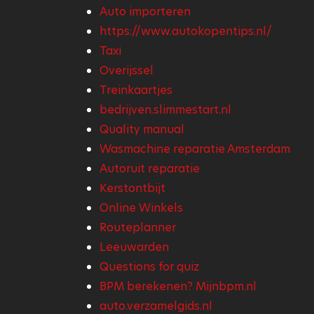
Auto importeren
https://www.autokopentips.nl/
Taxi
Overijssel
Treinkaartjes
bedrijven.slimmestart.nl
Quality manual
Wasmachine reparatie Amsterdam
Autoruit reparatie
Kerstontbijt
Online Winkels
Routeplanner
Leeuwarden
Questions for quiz
BPM berekenen? Mijnbpm.nl
auto.verzamelgids.nl