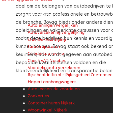
diensten die de garage biedt. Een Vakgar
doel om de belangen van autobedrijven te 
bepaalde criteria voldoen, zoals het beschi
zorgen voor een professionele en betrouwb
LINKPARTNERS 2
professioneel opgeleid personeel, het uitv
de branche. Bovag biedt onder andere dien
Autoleningen vergelijken
professioneel onderhoud en reparaties vol
opleidingen en vakgerichte cursussen voor 
Autoverzekering vergelijking
fabrieksspecificaties en het bieden van tr
zodat deze bedrijven hun kennis en vaardig
stuurbekrachtiging
communicatie en klantvriendelijkheid. Als 
kunnen houden. Bovag staat ook bekend o
turbo repareren
Cilinderkop revisie
Vakgarage logo heeft, betekent dit dat de
keurmerk, dat wordt gegeven aan autobedr
Check VAT Number
kwaliteitseisen voldoet en dat deze gara
bepaalde kwaliteitseisen voldoen en die
Voordelig auto verzekeren
en professioneel is.
klantvriendelijkheid en transparantie belang
Rijschooldelfin.nl – Rijlesgebied Zoetermee
Hapert aanhangwagens
Auto leasen: de voordelen
Zoekertjes
Container huren Nijkerk
Woonwinkel Nijkerk