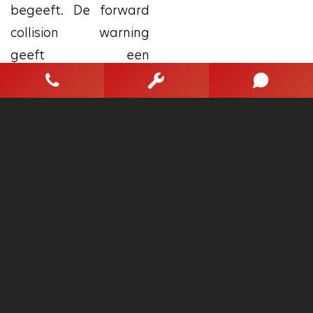
begeeft. De forward
collision warning
geeft een
botswaarschuwing als
een aanrijding dreigt
met een voorligger. De
veiligheid van deze
auto wordt verder
verhoogd door
autonoom
remsysteem en
bandenspanningcontrolesysteem.
Bel nu voor een