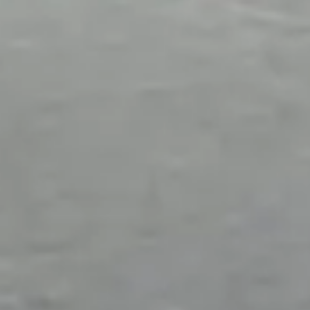
Eventuele schade/opmerkingen
Voorkeursdatum 2
Velden met een * zijn verplicht in te vullen
Opmerkingen
Vorige
Volgende
Met het versturen van deze aanvraag, gaat u akkoord