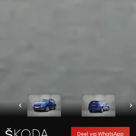
dat wij de door u opgegeven gegevens opslaan en
verwerken zoals beschreven in onze privacy policy.
Velden met een * zijn verplicht in te vullen
Sluiten
ŠKODA
Deel via WhatsApp