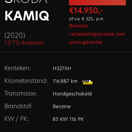
€14.950,-
KAMIQ
of v.a. € 325,- p.m.
Bereken
verzekeringspremie met
(2020)
extra garantie
1.0 TSI Ambition
Kenteken:
H327XH
Kilometerstand:
116.887 km
Transmissie:
Handgeschakeld
Brandstof:
Benzine
KW / PK:
85 KW 116 PK