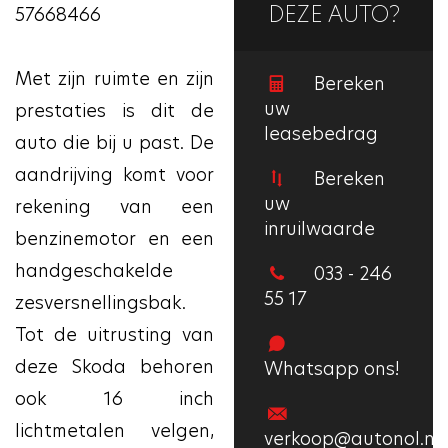
DEZE AUTO?
57668466
Met zijn ruimte en zijn
Bereken
uw
prestaties is dit de
leasebedrag
auto die bij u past. De
aandrijving komt voor
Bereken
uw
rekening van een
inruilwaarde
benzinemotor en een
handgeschakelde
033 - 246
55 17
zesversnellingsbak.
Tot de uitrusting van
deze Skoda behoren
Whatsapp ons!
ook 16 inch
lichtmetalen velgen,
verkoop@autonol.nl