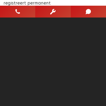
registreert permanent
of u binnen de lijnen
van de rijstrook blijft;
dwaalt u onbedoeld
af, dan waarschuwt
het systeem en
corrigeert de koers.
Het risico van een
kop-staartbotsing
wordt aanzienlijk
verminderd door de
forward collision
warning. Met
voorzieningen als hill