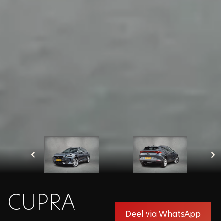
verwerken zoals beschreven in onze privacy policy.
Velden met een * zijn verplicht in te vullen
Sluiten
CUPRA
Deel via WhatsApp