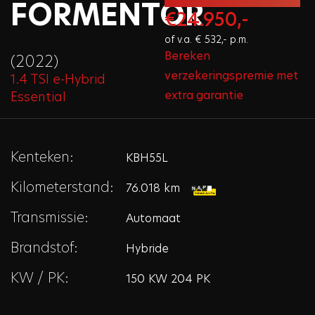
FORMENTOR
€24.950,-
of v.a. € 532,- p.m.
Bereken
(2022)
verzekeringspremie met
1.4 TSI e-Hybrid
extra garantie
Essential
Kenteken:
KBH55L
Kilometerstand:
76.018 km
Transmissie:
Automaat
Brandstof:
Hybride
KW / PK:
150 KW 204 PK