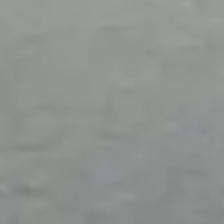
Eventuele schade/opmerkingen
Voorkeursdatum 2
Velden met een * zijn verplicht in te vullen
Opmerkingen
Vorige
Volgende
Met het versturen van deze aanvraag, gaat u akkoord
dat wij de door u opgegeven gegevens opslaan en