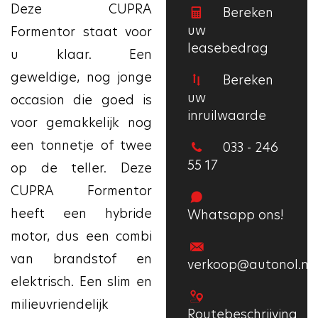
Deze CUPRA
Bereken
uw
Formentor staat voor
leasebedrag
u klaar. Een
geweldige, nog jonge
Bereken
uw
occasion die goed is
inruilwaarde
voor gemakkelijk nog
een tonnetje of twee
033 - 246
55 17
op de teller. Deze
CUPRA Formentor
heeft een hybride
Whatsapp ons!
motor, dus een combi
van brandstof en
verkoop@autonol.nl
elektrisch. Een slim en
milieuvriendelijk
Routebeschrijving