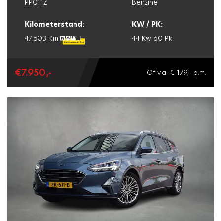
PP011Z
Benzine
Kilometerstand:
KW / PK:
47.503 Km
44 Kw
60 Pk
€7.950,-
Of v.a. € 179,- p.m.