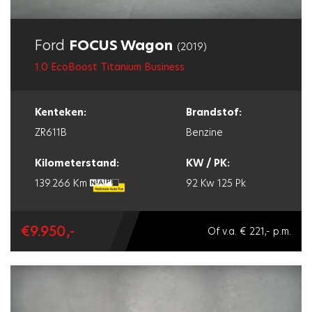
Ford
FOCUS Wagon
(2019)
1.0 EcoBoost Titanium Business
Kenteken:
Brandstof:
ZR611B
Benzine
Kilometerstand:
KW / PK:
139.266 Km
92 Kw
125 Pk
€9.950,-
Of v.a. € 221,- p.m.