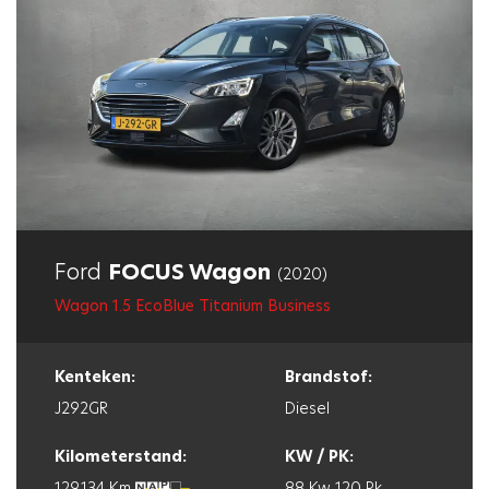
Ford
FOCUS Wagon
(2020)
Wagon 1.5 EcoBlue Titanium Business
Kenteken:
Brandstof:
J292GR
Diesel
Kilometerstand:
KW / PK:
129.134 Km
88 Kw
120 Pk