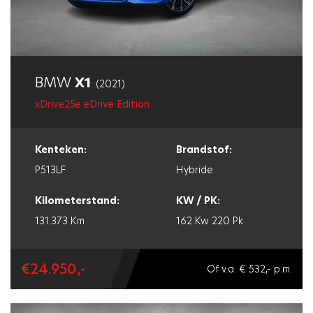
BMW
X1
(2021)
xDrive25e eDrive Edition
Kenteken:
Brandstof:
P513LF
Hybride
Kilometerstand:
KW / PK:
131.373 Km
162 Kw
220 Pk
€24.950,-
Of v.a. € 532,- p.m.