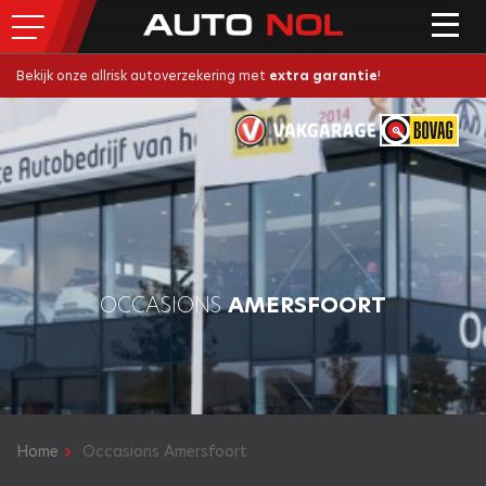
Bekijk onze allrisk autoverzekering met
extra garantie
!
OCCASIONS
AMERSFOORT
Home
Occasions Amersfoort