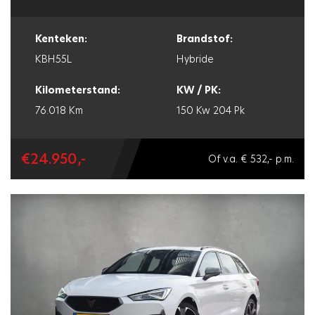
Kenteken:
Brandstof:
KBH55L
Hybride
Kilometerstand:
KW / PK:
76.018 Km
150 Kw
204 Pk
€24.950,-
Of v.a. € 532,- p.m.