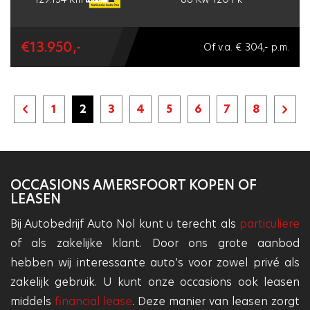
€13.950,-
Of v.a. € 304,- p.m.
1
2
3
4
5
6
7
8
Vorige
Vol
pagina
pagi
OCCASIONS AMERSFOORT KOPEN OF
LEASEN
Bij Autobedrijf Auto Nol kunt u terecht als
particuliere
of als zakelijke klant. Door ons grote aanbod
hebben wij interessante auto’s voor zowel privé als
zakelijk gebruik. U kunt onze occasions ook leasen
middels
financial lease
. Deze manier van leasen zorgt