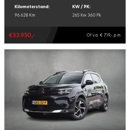
Kilometerstand:
KW / PK:
96.628 Km
265 Kw
360 Pk
€33.950,-
Of v.a. € 719,- p.m.