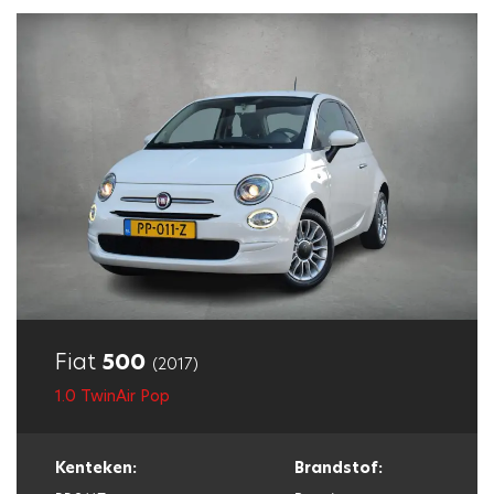
Fiat
500
(2017)
1.0 TwinAir Pop
Kenteken:
Brandstof: