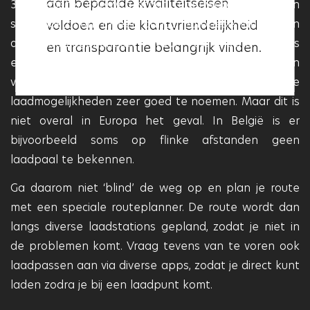
aan bepaalde kwaliteitseisen
30 kilometer snelweg staat tegenwoordig wel een
kwaliteitseisen voldoet en dat
snellaadstation. In een aantal Europese landen zijn
voldoen en die klantvriendelijkheid
deze garage betrouwbaar en
de laadmogelijkheden voor elektrische auto’s
en transparantie belangrijk vinden.
professioneel is.
eveneens goed ontwikkeld. In Duitsland, het noorden
van Frankrijk en in Denemarken zijn de
laadmogelijkheden zeer goed te noemen. Maar dit is
niet overal in Europa het geval. In België is er
bijvoorbeeld soms op flinke afstanden geen
laadpaal te bekennen.
Ga daarom niet ‘blind’ de weg op en plan je route
met een speciale routeplanner. De route wordt dan
langs diverse laadstations gepland, zodat je niet in
de problemen komt. Vraag tevens van te voren ook
laadpassen aan via diverse apps, zodat je direct kunt
laden zodra je bij een laadpunt komt.