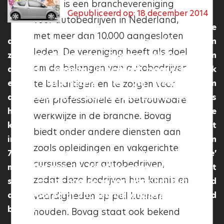
Bovag is een branchevereniging
garanderen dat de garage
Gepubliceerd op: 18 december 2014
voor autobedrijven in Nederland,
voldoet aan bepaalde
De afschrijving van gebruikte
met meer dan 10.000 aangesloten
kwaliteitseisen en dat de klanten
auto’s is de afgelopen jaren gemiddeld gezien
leden. De vereniging heeft als doel
tevreden zijn over de diensten die
zeer beperkt gebleven. Er waren enkele modellen
om de belangen van autobedrijven
die niet in waarde zijn gedaald, maar echter ook
de garage biedt. Een Vakgarage
enkele uitschieters die vrij veel hebben
te behartigen en te zorgen voor
moet aan bepaalde criteria
afgeschreven. De waardevastheid van de auto’s
een professionele en betrouwbare
voldoen, zoals het beschikken over
hangt af van verschillende factoren. Zo heeft de
werkwijze in de branche. Bovag
professioneel opgeleid personeel,
komende BPM regeling voor het A- en B-segment
biedt onder andere diensten aan
het uitvoeren van professioneel
in 2015 invloed, maar ook de nieuwe bijtelling van
zoals opleidingen en vakgerichte
onderhoud en reparaties volgens
7% voor hybride auto’s zorgt ervoor dat ‘oude’
cursussen voor autobedrijven,
de fabrieksspecificaties en het
modellen met 0% bijtelling populair blijven. Tot
zodat deze bedrijven hun kennis en
slot is er ook nog de export naar het buitenland
bieden van transparante
die ervoor zorgt dat gebruikte auto’s meer waard
vaardigheden op peil kunnen
communicatie en
blijven.
houden. Bovag staat ook bekend
klantvriendelijkheid. Als een