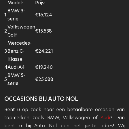
Model:
Prijs:
BMW 3-
1
€16,124
serie
Volkswagen
2
€15.538
Golf
Mercedes-
3
Benz C-
€24.221
Klasse
4
Audi A4
€19.240
BMW 5-
5
€25.688
serie
OCCASIONS BIJ AUTO NOL
Bent u op zoek naar een betaalbare occasion van
topmerken zoals BMW, Volkswagen of
Audi
? Dan
bent u bij Auto Nol aan het juiste adres! Wij