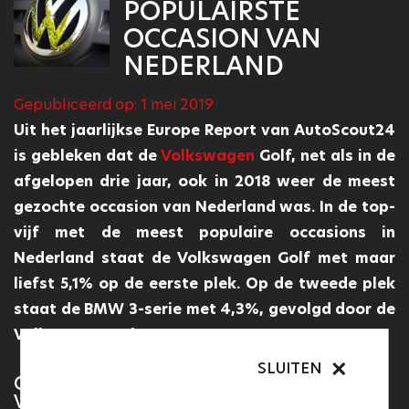
POPULAIRSTE
OCCASION VAN
NEDERLAND
Gepubliceerd op: 1 mei 2019
Uit het jaarlijkse Europe Report van AutoScout24
is gebleken dat de
Volkswagen
Golf, net als in de
afgelopen drie jaar, ook in 2018 weer de meest
gezochte occasion van Nederland was. In de top-
vijf met de meest populaire occasions in
Nederland staat de Volkswagen Golf met maar
liefst 5,1% op de eerste plek. Op de tweede plek
staat de BMW 3-serie met 4,3%, gevolgd door de
Volkswagen Polo met 2,5%.
SLUITEN
SLUITEN
GROOTSCHALIGE VERGELIJKING VAN
VRAAG EN AANBOD