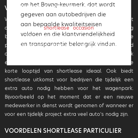
om het Bovag-keurmerk, dat wordt
garage het Vakgarage logo heeft,
VOORDELEN SHORTLEASE ZAKELIJK
gegeven aan autobedrijven die
betekent dit dat deze aan deze
Wanneer u tijdelijk een tekort heeft aan mobiliteit
aan bepaalde kwaliteitseisen
kwaliteitseisen voldoet en dat
dan kan een
shortlease occasion
u een uitweg
voldoen en die klantvriendelijkheid
deze garage betrouwbaar en
bieden. Dit geldt zowel voor de zakelijke als de
en transparantie belangrijk vinden.
particuliere markt. Wanneer u als ZZP’er of startend
professioneel is.
ondernemer een auto nodig hebt, maar niet gelijk
een langdurig leasecontract wilt aangaan, dan is de
korte looptijd van shortlease ideaal. Ook biedt
shortlease uitkomst voor bedrijven die tijdelijk een
extra auto nodig hebben voor het wagenpark.
Bijvoorbeeld op het moment dat er een nieuwe
medewerker in dienst wordt genomen of wanneer er
voor een tijdelijk project extra veel auto’s nodig zijn.
VOORDELEN SHORTLEASE PARTICULIER