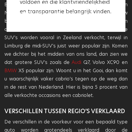
voldoen en die klantvriendelijkheid
deze garage betrouwbaar en
Bent u woonachtig in het zuiden of het westen van
en transparantie belangrijk vinden.
Nederland? Dan is de kans groot dat u of uw
professioneel is.
buurman een SUV bezit. Maar liefst 10 procent van
alle verkochte occasions is hier een SUV. De kleinere
SUV’s worden vooral in Zeeland verkocht, terwijl in
Limburg de midi-SUV’s juist weer populair zijn. Komen
we dichter bij het midden van ons land, dan zien we
dat grotere SUV’s zoals de
Audi
Q7, Volvo XC90 en
BMW
X5 populair zijn. Woont u in het Gooi, dan komt
u waarschijnlijk vaker cabrio’s tegen op de weg dan
in de rest van Nederland. Hier is bijna 5 procent van
alle verkochte occasions een cabriolet.
VERSCHILLEN TUSSEN REGIO’S VERKLAARD
De verschillen in de voorkeur voor een bepaald type
auto worden grotendeels verklaard door de