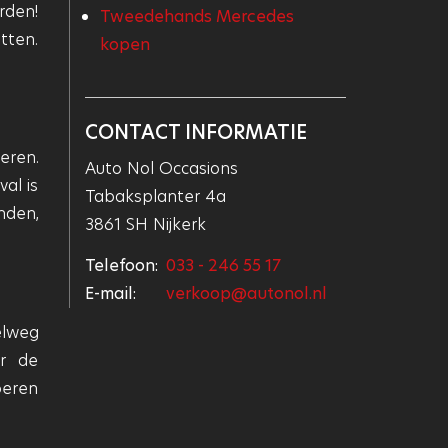
rden!
Tweedehands Mercedes
tten.
kopen
CONTACT INFORMATIE
eren.
Auto Nol Occasions
al is
Tabaksplanter 4a
nden,
3861 SH Nijkerk
Telefoon:
033 - 246 55 17
E-mail:
verkoop@autonol.nl
elweg
or de
oeren