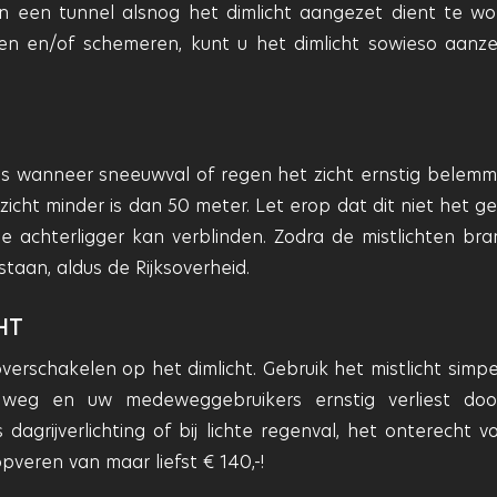
van een tunnel alsnog het dimlicht aangezet dient te wo
n en/of schemeren, kunt u het dimlicht sowieso aanze
.
pas wanneer sneeuwval of regen het zicht ernstig belemm
icht minder is dan 50 meter. Let erop dat dit niet het gev
e achterligger kan verblinden. Zodra de mistlichten bra
taan, aldus de Rijksoverheid.
HT
verschakelen op het dimlicht. Gebruik het mistlicht simp
 weg en uw medeweggebruikers ernstig verliest do
agrijverlichting of bij lichte regenval, het onterecht v
pveren van maar liefst € 140,-!