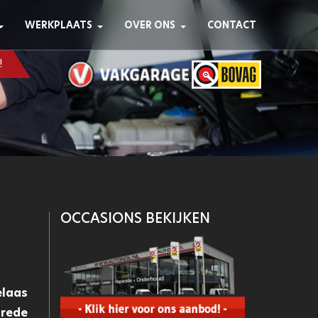
WERKPLAATS
OVER ONS
CONTACT
!
OCCASIONS BEKIJKEN
elaas
trede