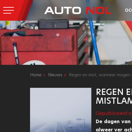
OC
Home
Nieuws
Regen en mist, wanneer mogen 
REGEN E
MISTLA
Gepubliceerd o
De dagen van 
alweer ver ach