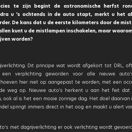
cies te zijn begint de astronomische herfst ron
dra u ’s ochtends in de auto stapt, merkt u het a
rder. De kans dat u de eerste kilometers door de mist 
vallen kunt u de mistlampen inschakelen, maar waaro
lijven worden?
verlichting. Dit principe wat wordt afgekort tot DRL, of
1 een verplichting geworden voor alle nieuwe auto
 hoeven hier niet op aangepast te worden, met een occ
t de weg op. Nieuwe auto’s herkent u aan het feit dat
en, ook al is het een mooie zonnige dag. Het doel daarvan 
del springt immers direct in het oog en maakt u alert va
uto’s met dagrijverlichting er ook verlichting wordt gevoe