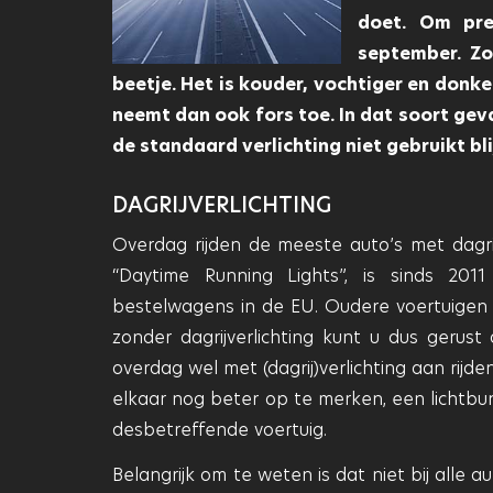
doet. Om pre
september. Zo
beetje. Het is kouder, vochtiger en donke
neemt dan ook fors toe. In dat soort ge
de standaard verlichting niet gebruikt b
DAGRIJVERLICHTING
Overdag rijden de meeste auto’s met dagrij
“Daytime Running Lights”, is sinds 201
bestelwagens in de EU. Oudere voertuigen
zonder dagrijverlichting kunt u dus gerus
overdag wel met (dagrij)verlichting aan rijd
elkaar nog beter op te merken, een lichtbun
desbetreffende voertuig.
Belangrijk om te weten is dat niet bij alle a