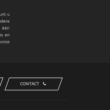
unt u
udere
r één
ns en
 onze
CONTACT