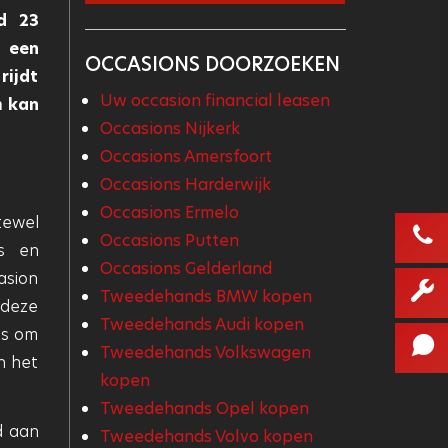
d 23
l een
OCCASIONS DOORZOEKEN
rijdt
Uw occasion financial leasen
m kan
Occasions Nijkerk
Occasions Amersfoort
Occasions Harderwijk
Occasions Ermelo
tewel
Occasions Putten
’s en
Occasions Gelderland
asion
Tweedehands BMW kopen
 deze
Tweedehands Audi kopen
is om
Tweedehands Volkswagen
n het
kopen
Tweedehands Opel kopen
rd aan
Tweedehands Volvo kopen