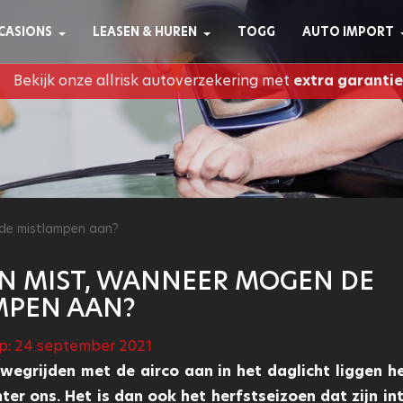
CASIONS
LEASEN & HUREN
TOGG
AUTO IMPORT
Bekijk onze allrisk autoverzekering met
extra garantie
de mistlampen aan?
N MIST, WANNEER MOGEN DE
MPEN AAN?
p: 24 september 2021
wegrijden met de airco aan in het daglicht liggen h
ter ons. Het is dan ook het herfstseizoen dat zijn in