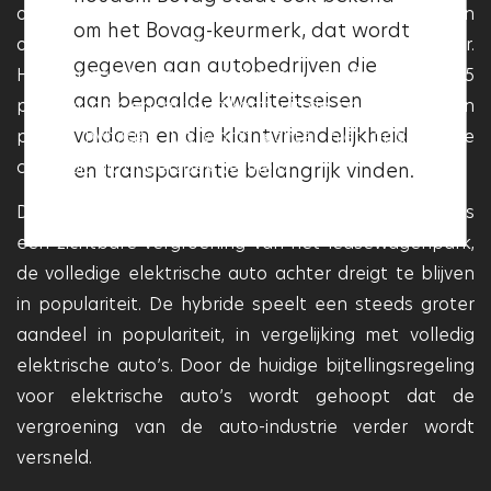
klantvriendelijkheid. Als een
ondervonden een stijging van 5 procent, ten
om het Bovag-keurmerk, dat wordt
garage het Vakgarage logo heeft,
opzichte van dezelfde periode in het jaar daarvoor.
gegeven aan autobedrijven die
betekent dit dat deze aan deze
Het vermoeden is dat het overgrote deel van die 5
aan bepaalde kwaliteitseisen
kwaliteitseisen voldoet en dat
procent ook enkel voortkomt uit de populariteit van
voldoen en die klantvriendelijkheid
plug-in hybrides. Dit wordt echter niet apart in de
deze garage betrouwbaar en
cijfers uit dit onderzoek vermeld.
en transparantie belangrijk vinden.
professioneel is.
De directeur van ALD Automotive meldt dat ondanks
een zichtbare vergroening van het leasewagenpark,
de volledige elektrische auto achter dreigt te blijven
in populariteit. De hybride speelt een steeds groter
aandeel in populariteit, in vergelijking met volledig
elektrische auto’s. Door de huidige bijtellingsregeling
voor elektrische auto’s wordt gehoopt dat de
vergroening van de auto-industrie verder wordt
versneld.