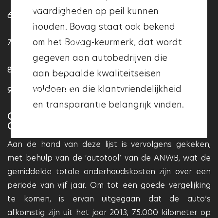
Renault
vaardigheden op peil kunnen
communicatie en
6
13.423
Twingo
houden. Bovag staat ook bekend
klantvriendelijkheid. Als een
Ford Focus
om het Bovag-keurmerk, dat wordt
7
13.264
garage het Vakgarage logo heeft,
Wagon
gegeven aan autobedrijven die
betekent dit dat deze aan deze
Peugeot
8
12.546
aan bepaalde kwaliteitseisen
kwaliteitseisen voldoet en dat
206
voldoen en die klantvriendelijkheid
9
Toyota Yaris
12.329
deze garage betrouwbaar en
en transparantie belangrijk vinden.
professioneel is.
CONCLUSIES OP BASIS VAN VIJF JAAR
GEBRUIK
Aan de hand van deze lijst is vervolgens gekeken,
met behulp van de ‘autotool’ van de ANWB, wat de
gemiddelde totale onderhoudskosten zijn over een
periode van vijf jaar. Om tot een goede vergelijking
te komen, is ervan uitgegaan dat de auto’s
afkomstig zijn uit het jaar 2013, 75.000 kilometer op