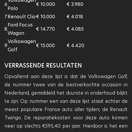
Volkswagen
6
€ 10.000
€ 3.980
Polo
7
Renault Clio
€ 10.000
€ 4.018
Ford Focus
8
€ 14.770
€ 4.085
Wagon
Volkswagen
9
€ 15.000
€ 4.420
Golf
VERRASSENDE RESULTATEN
Opvallend aan deze lijst is dat de Volkswagen Golf,
de nummer twee van de bestverkochte occasion in
Nederland, gemiddeld het duurste in onderhoud blijkt
te zijn. Op nummer een van deze lijst staat echter de
meest populaire Franse auto aller tijden; de Renault
Twingo. De reparatiekosten voor deze auto komen
neer op slechts €595,40 per jaar. Hierdoor is het een