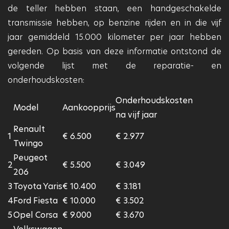
de teller hebben staan, een handgeschakelde
transmissie hebben, op benzine rijden en in die vijf
jaar gemiddeld 15.000 kilometer per jaar hebben
gereden. Op basis van deze informatie ontstond de
volgende lijst met de reparatie- en
onderhoudskosten:
Onderhoudskosten
Model
Aankoopprijs
na vijf jaar
Renault
1
€ 6.500
€ 2.977
Twingo
Peugeot
2
€ 5.500
€ 3.049
206
3
Toyota Yaris
€ 10.400
€ 3.181
4
Ford Fiesta
€ 10.000
€ 3.502
5
Opel Corsa
€ 9.000
€ 3.670