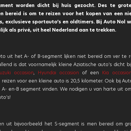
gment worden dicht bij huis gezocht. Des te grot
en bereid is om te reizen voor het kopen van een n
s, exclusieve sportauto’s en oldtimers. Bij Auto Nol 
ijk als privé, uit heel Nederland aan te trekken.
o uit het A- of B-segment lijken niet bereid om ver te r
nd is dat voornamelijk kleine Aziatische auto’s dicht bij
uzuki occasion
,
Hyundai occasion
of een
Kia occasio
eizen voor een kleine auto is 20,5 kilometer. Ook bij Aut
t A- en-B segment vinden. We nodigen u van harte uit o
to’s!
len uit bijvoorbeeld het S-segment is men bereid om gr