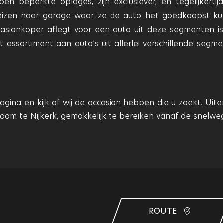
n beperkte oplages, zijn exclusiever, en tegelijkertij
reizen naar garage waar ze de auto het goedkoopst k
asionkoper aflegt voor een auto uit deze segmenten is
t assortiment aan auto’s uit allerlei verschillende segme
agina en kijk of wij de occasion hebben die u zoekt. Uite
om te Nijkerk, gemakkelijk te bereiken vanaf de snelweg
ROUTE