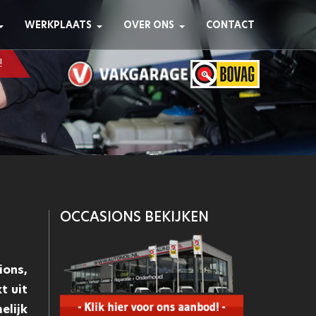
WERKPLAATS
OVER ONS
CONTACT
!
OCCASIONS BEKIJKEN
ions,
t uit
elijk