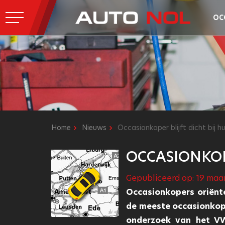
OC
Home
Nieuws
Occasionkoper blijft dicht bij hu
OCCASIONKOPE
Gepubliceerd op: 19 maa
Occasionkopers oriënt
de meeste occasionkoper
onderzoek van het VWE