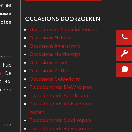
er en
ieuwe
OCCASIONS DOORZOEKEN
weten
Uw occasion financial leasen
Occasions Nijkerk
Occasions Amersfoort
Occasions Harderwijk
eizen
Occasions Ermelo
 huis
Occasions Putten
n
. De
Occasions Gelderland
o Nol
Tweedehands BMW kopen
m een
Tweedehands Audi kopen
Tweedehands Volkswagen
kopen
Tweedehands Opel kopen
otere
Tweedehands Volvo kopen