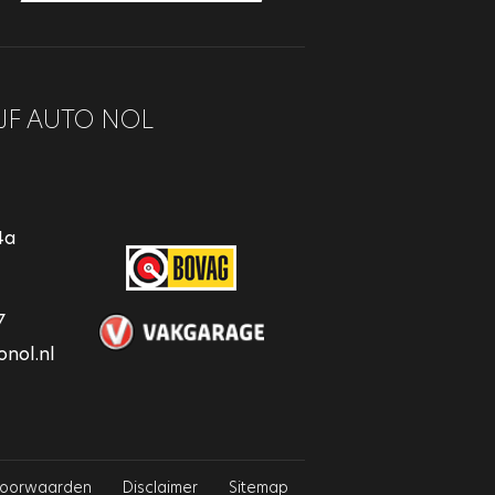
JF AUTO NOL
4a
7
nol.nl
voorwaarden
Disclaimer
Sitemap