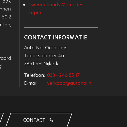
d ook
Tweedehands Mercedes
unnen
kopen
 50,2
nten,
CONTACT INFORMATIE
Auto Nol Occasions
Tabaksplanter 4a
raard
3861 SH Nijkerk
!
Telefoon:
033 - 246 55 17
E-mail:
verkoop@autonol.nl
CONTACT