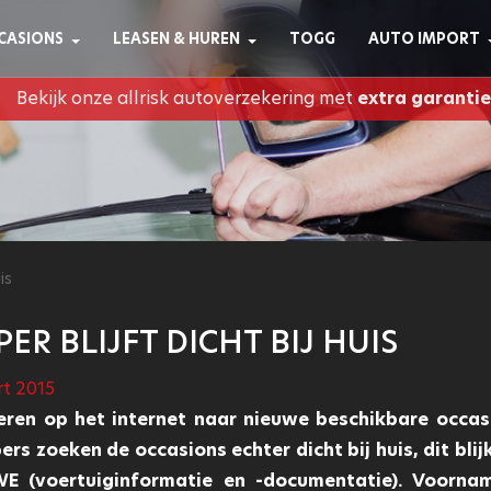
CASIONS
LEASEN & HUREN
TOGG
AUTO IMPORT
Bekijk onze allrisk autoverzekering met
extra garantie
is
R BLIJFT DICHT BIJ HUIS
rt 2015
eren op het internet naar nieuwe beschikbare occas
s zoeken de occasions echter dicht bij huis, dit blijk
 (voertuiginformatie en -documentatie). Voornam