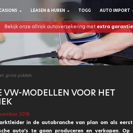
CASIONS
LEASEN & HUREN
TOGG
AUTO IMPORT
Bekijk onze allrisk autoverzekering met
extra garantie
et grote publiek
E VW-MODELLEN VOOR HET
IEK
ovember 2018
arktleider in de autobranche van plan om als eers
ische auto’s te gaan produceren en verkopen. Op