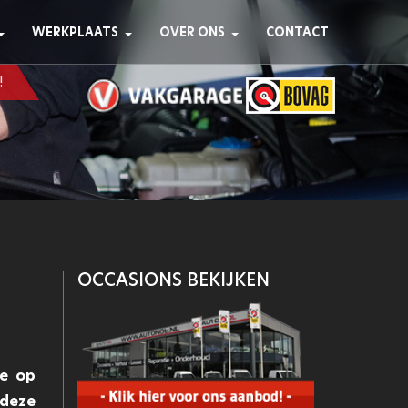
WERKPLAATS
OVER ONS
CONTACT
!
OCCASIONS BEKIJKEN
te op
 deze