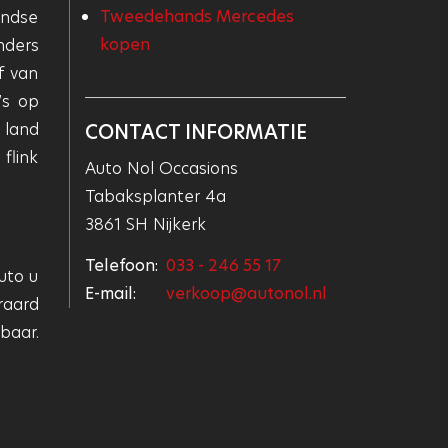
Tweedehands Mercedes
andse
kopen
nders
f van
’s op
 land
CONTACT INFORMATIE
flink
Auto Nol Occasions
Tabaksplanter 4a
3861 SH Nijkerk
Telefoon:
033 - 246 55 17
uto u
E-mail:
verkoop@autonol.nl
raard
baar.