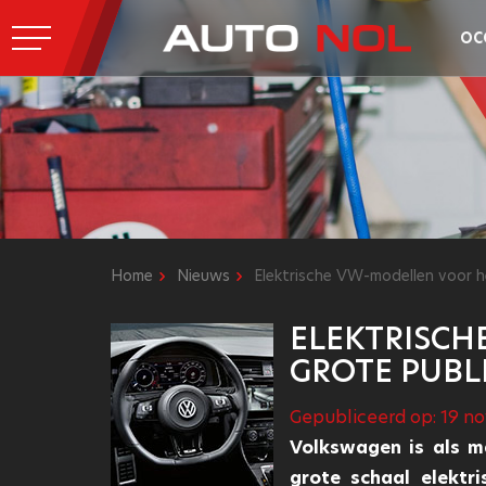
OC
Home
Nieuws
Elektrische VW-modellen voor h
ELEKTRISCH
GROTE PUBL
Gepubliceerd op: 19 n
Volkswagen is als m
grote schaal elektr