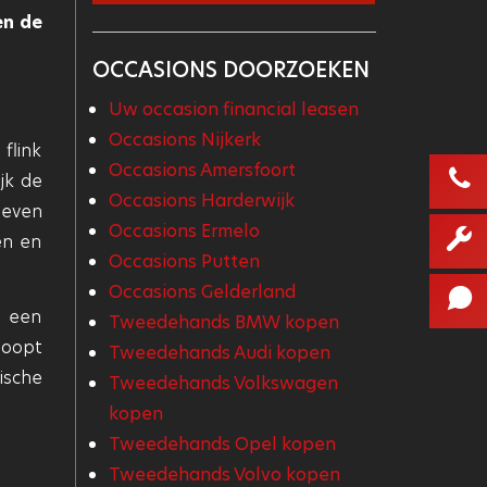
en de
OCCASIONS DOORZOEKEN
Uw occasion financial leasen
Occasions Nijkerk
flink
Occasions Amersfoort
jk de
Occasions Harderwijk
oeven
Occasions Ermelo
en en
Occasions Putten
Occasions Gelderland
, een
Tweedehands BMW kopen
hoopt
Tweedehands Audi kopen
ische
Tweedehands Volkswagen
kopen
Tweedehands Opel kopen
Tweedehands Volvo kopen