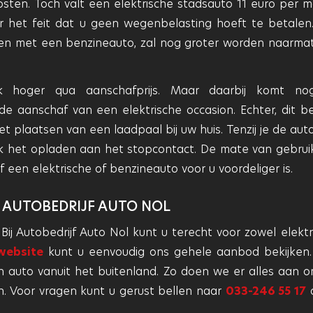
enposten. Toch valt een elektrische stadsauto 11 euro per 
r het feit dat u geen wegenbelasting hoeft te betalen
ken met een benzineauto, zal nog groter worden naarma
k hoger qua aanschafprijs. Maar daarbij komt n
de aanschaf van een elektrische occasion. Echter, dit b
t plaatsen van een laadpaal bij uw huis. Tenzij je de auto
lijk het opladen aan het stopcontact. De mate van gebrui
f een elektrische of benzineauto voor u voordeliger is.
J AUTOBEDRIJF AUTO NOL
ij Autobedrijf Auto Nol kunt u terecht voor zowel elektr
website
kunt u eenvoudig ons gehele aanbod bekijken
 auto vanuit het buitenland. Zo doen we er alles aan 
an. Voor vragen kunt u gerust bellen naar
033-246 55 17
o