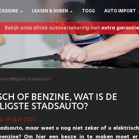
CASIONS
LEASEN & HUREN
TOGG
AUTO IMPORT
Bekijk onze allrisk autoverzekering met
extra garantie
e voordeligste stadsauto?
SCH OF BENZINE, WAT IS DE
LIGSTE STADSAUTO?
: 19 april 2021
adsauto, maar weet u nog niet zeker of u elektrisch
 benzine? Om hier een keuze in te maken moet er