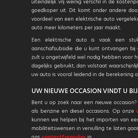
uiteindelijk vrij weinig verschil in de kost
goedkoper uit. Dit komt onder andere doo
voordeel van een elektrische auto vergele
auto meer kilometers per jaar maakt.
Een elektrische auto is vaak een stu
aanschafsubsidie die u kunt ontvangen bij 
zult u ongetwijfeld wel nodig hebben voor he
dagelijks gebruikt, dan volstaat waarschijn
uw auto is vooral leidend in de berekening o
UW NIEUWE OCCASION VINDT U BI
Bent u op zoek naar een nieuwe occasion? B
als benzine en diesel occasions. Op onze
kunnen we helpen bij het importen van een
mobiliteitswensen in vervulling te laten ga
ons
contactformulier
in.