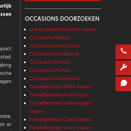
rlijk
ussen
OCCASIONS DOORZOEKEN
Uw occasion financial leasen
Occasions Nijkerk
Occasions Amersfoort
mpact
Occasions Harderwijk
stad.
Occasions Ermelo
jking
Occasions Putten
ische
Occasions Gelderland
wagen
Tweedehands BMW kopen
Tweedehands Audi kopen
Tweedehands Volkswagen
kopen
atie,
Tweedehands Opel kopen
it er
Tweedehands Volvo kopen