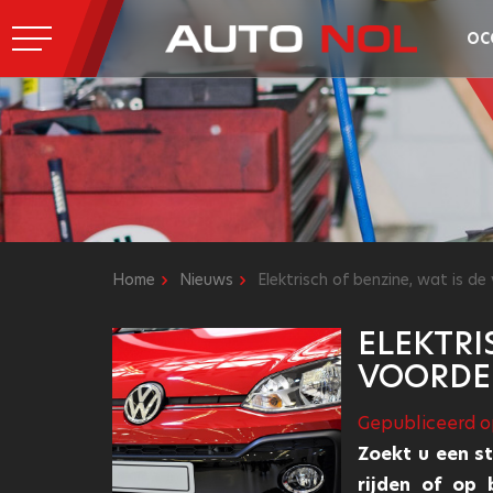
OC
Home
Nieuws
Elektrisch of benzine, wat is d
ELEKTRI
VOORDE
Gepubliceerd op
Zoekt u een st
rijden of op