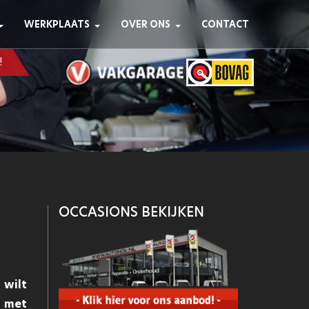
WERKPLAATS
OVER ONS
CONTACT
!
OCCASIONS BEKIJKEN
 wilt
 met