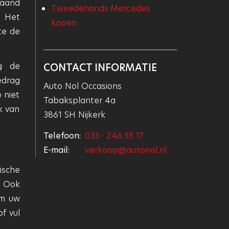
maand
Tweedehands Mercedes
. Het
kopen
te de
og de
CONTACT INFORMATIE
edrag
Auto Nol Occasions
 niet
Tabaksplanter 4a
k van
3861 SH Nijkerk
Telefoon:
033 - 246 55 17
E-mail:
verkoop@autonol.nl
ische
. Ook
om uw
f vul