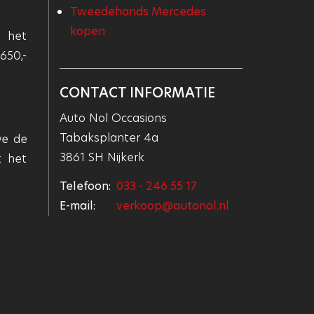
Tweedehands Mercedes
kopen
s het
650,-
CONTACT INFORMATIE
Auto Nol Occasions
Tabaksplanter 4a
we de
3861 SH Nijkerk
t het
Telefoon:
033 - 246 55 17
E-mail:
verkoop@autonol.nl