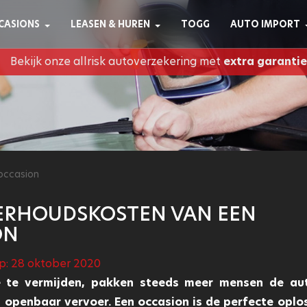
CASIONS
LEASEN & HUREN
TOGG
AUTO IMPORT
Bekijk onze allrisk autoverzekering met
extra garantie
occasion
ERHOUDSKOSTEN VAN EEN
ON
p: 28 oktober 2020
 te vermijden, pakken steeds meer mensen de aut
 openbaar vervoer. Een occasion is de perfecte oplo