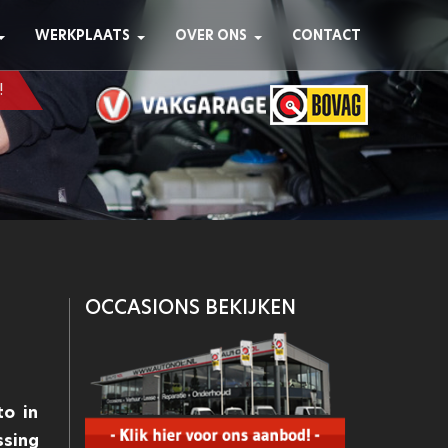
WERKPLAATS
OVER ONS
CONTACT
!
OCCASIONS BEKIJKEN
o in
ssing