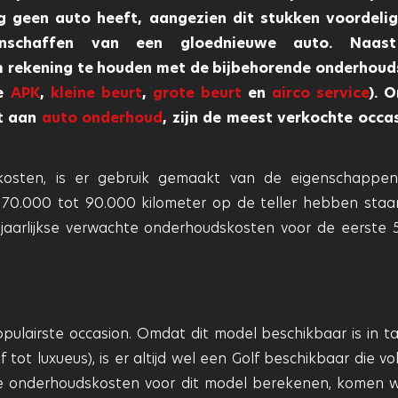
 geen auto heeft, aangezien dit stukken voordelig
nschaffen van een gloednieuwe auto. Naas
m rekening te houden met de bijbehorende onderhoud
de
APK
,
kleine beurt
,
grote beurt
en
airco service
). 
nt aan
auto onderhoud
, zijn de meest verkochte occa
osten, is er gebruik gemaakt van de eigenschappe
en 70.000 tot 90.000 kilometer op de teller hebben staa
jaarlijkse verwachte onderhoudskosten voor de eerste 5
pulairste occasion. Omdat dit model beschikbaar is in ta
 tot luxueus), is er altijd wel een Golf beschikbaar die vo
onderhoudskosten voor dit model berekenen, komen w