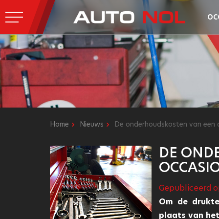
OC
Home
Nieuws
De onderhoudskosten van een 
DE OND
OCCASI
Gepubliceerd o
Om de drukte
plaats van het