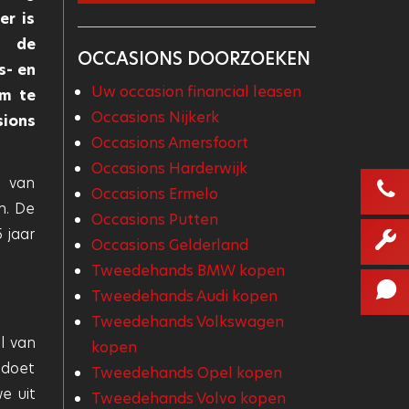
er is
t de
OCCASIONS DOORZOEKEN
s- en
Uw occasion financial leasen
Om te
Occasions Nijkerk
sions
Occasions Amersfoort
Occasions Harderwijk
n van
Occasions Ermelo
n. De
Occasions Putten
 jaar
Occasions Gelderland
Tweedehands BMW kopen
Tweedehands Audi kopen
Tweedehands Volkswagen
l van
kopen
ldoet
Tweedehands Opel kopen
e uit
Tweedehands Volvo kopen