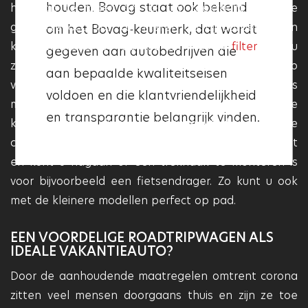
houden. Bovag staat ook bekend
het aan te raden om bij uw zoektocht naar de
klantvriendelijkheid. Als een
geschikte occasion te filteren op bijvoorbeeld een
om het Bovag-keurmerk, dat wordt
garage het Vakgarage logo heeft,
kilometerstand tot 100.000 km. Met dit
filter
vindt u
gegeven aan autobedrijven die
betekent dit dat deze aan deze
zo een aantal prachtige modellen waarmee u op
aan bepaalde kwaliteitseisen
kwaliteitseisen voldoet en dat
vakantie kunt en nog talloze lange en korte ritjes
voldoen en die klantvriendelijkheid
deze garage betrouwbaar en
mee kunt maken. Om voldoende bagage mee te
en transparantie belangrijk vinden.
professioneel is.
kunnen nemen dient u bijvoorbeeld alleen nog te
checken of de achterbank kan worden omgeklapt
en kunt u nagaan of een trekhaak te monteren is
voor bijvoorbeeld een fietsendrager. Zo kunt u ook
met de kleinere modellen perfect op pad.
EEN VOORDELIGE ROADTRIPWAGEN ALS
IDEALE VAKANTIEAUTO?
Door de aanhoudende maatregelen omtrent corona
zitten veel mensen doorgaans thuis en zijn ze toe