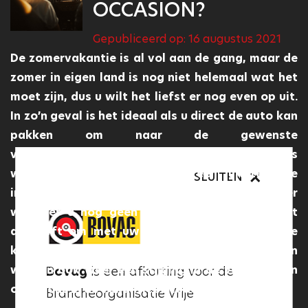
OCCASION?
Gepubliceerd op: 16 augustus 2021
De zomervakantie is al vol aan de gang, maar de
zomer in eigen land is nog niet helemaal wat het
moet zijn, dus u wilt het liefst er nog even op uit.
In zo’n geval is het ideaal als u direct de auto kan
pakken om naar de gewenste
vakantiebestemming te rijden. Een occasion is
wat dat betreft dan ook een uitstekende
SLUITEN
SLUITEN
investering en ideale vakantieauto, zeker
wanneer u nog geen auto heeft of u het niet
aandurft om met uw huidige auto nog talloze
kilometers te rijden. Door deze motivaties zien
Het Vakgarage logo
is een
we dan ook weer een stijging in de verkoop van
Bovag
is een afkorting voor de
keurmerk voor professionele,
occasions in de vakantieperiode.
Brancheorganisatie Vrije
gecertificeerde autogarages in