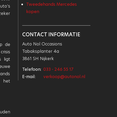
Tweedehands Mercedes
uto’s
kopen
zeker
CONTACT INFORMATIE
Auto Nol Occasions
op de
Tabaksplanter 4a
risis
3861 SH Nijkerk
 ligt
ieuwe
Telefoon:
033 - 246 55 17
hands
E-mail:
verkoop@autonol.nl
r het
uden