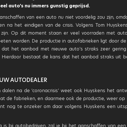
el auto’s nu immers gunstig geprijsd.
anschaffen van een auto nu niet voordelig zou zijn, omd
en na het eindigen van de crisis. Volgens Tom Huysken
l zijn. Op dit moment staan er veel voorraden met auto’
oeten worden. De productie in autofabrieken ligt door de c
 dat het aanbod met nieuwe auto’s straks zeer gering 
 Hierdoor bestaat de kans dat het aanbod straks uit b
J UW AUTODEALER
en dalen na de ‘coronacrisis’ weet ook Huyskens het ant
rdat de fabrieken, en daarmee ook de productie, weer op
ent nog te onzeker om daar volgens Huyskens een uits
ig is bij autobedrijven, zal je bij het aanschaffen van een