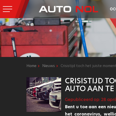
OC
Home
Nieuws
Crisistijd toch het juiste mome
CRISISTIJD 
AUTO AAN TE
Gepubliceerd op: 28 apri
Bent u toe aan een nie
het coronavirus, well