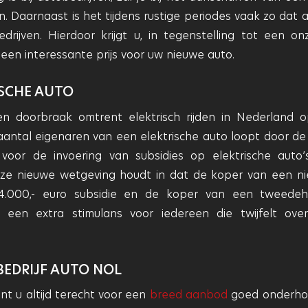
Daarnaast is het tijdens rustige periodes vaak zo dat a
rijven. Hierdoor krijgt u, in tegenstelling tot een on
l een interessante prijs voor uw nieuwe auto.
ISCHE AUTO
en doorbraak omtrent elektrisch rijden in Nederland 
ntal eigenaren van een elektrische auto loopt door de c
oor de invoering van subsidies op elektrische auto’s
e nieuwe wetgeving houdt in dat de koper van een n
€4.000,- euro subsidie en de koper van een tweede
s een extra stimulans voor iedereen die twijfelt ove
BEDRIJF AUTO NOL
nt u altijd terecht voor een
breed aanbod
goed onderho