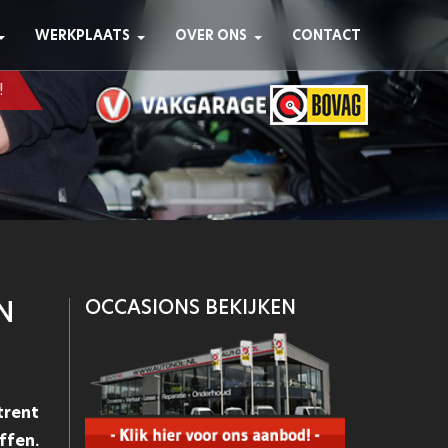
WERKPLAATS
OVER ONS
CONTACT
!
N
OCCASIONS BEKIJKEN
trent
ffen.