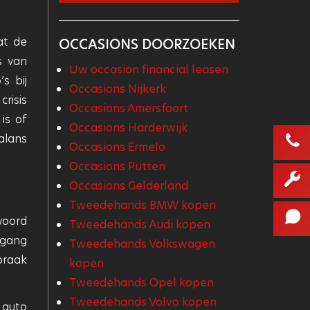
at de
OCCASIONS DOORZOEKEN
s van
Uw occasion financial leasen
s bij
Occasions Nijkerk
risis
Occasions Amersfoort
is of
Occasions Harderwijk
alans
Occasions Ermelo
Occasions Putten
Occasions Gelderland
Tweedehands BMW kopen
woord
Tweedehands Audi kopen
 gang
Tweedehands Volkswagen
praak
kopen
Tweedehands Opel kopen
Tweedehands Volvo kopen
 auto