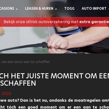
CASIONS
LEASEN & HUREN
TOGG
AUTO IMPORT
Bekijk onze allrisk autoverzekering met
extra garantie
nt om een auto aan te schaffen
TOCH HET JUISTE MOMENT OM EE
 SCHAFFEN
l 2020
uwe auto? Dan is het nu, ondanks de maatregelen om
icht tóch een goed moment om er een aan te scha