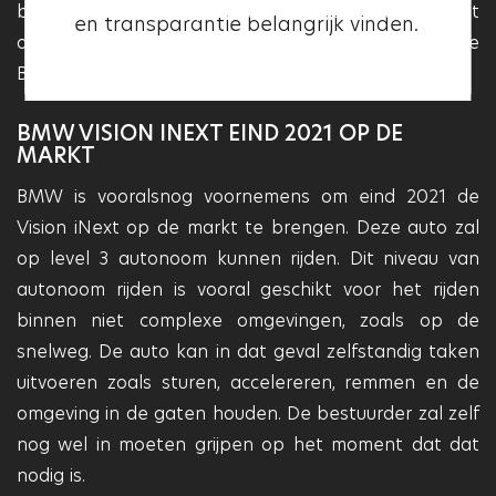
beheren en applicaties maken voor het
en transparantie belangrijk vinden.
professioneel is.
ontwikkelingsprogramma van de autonoom rijdende
BMW modellen.
BMW VISION INEXT EIND 2021 OP DE
MARKT
BMW is vooralsnog voornemens om eind 2021 de
Vision iNext op de markt te brengen. Deze auto zal
op level 3 autonoom kunnen rijden. Dit niveau van
autonoom rijden is vooral geschikt voor het rijden
binnen niet complexe omgevingen, zoals op de
snelweg. De auto kan in dat geval zelfstandig taken
uitvoeren zoals sturen, accelereren, remmen en de
omgeving in de gaten houden. De bestuurder zal zelf
nog wel in moeten grijpen op het moment dat dat
nodig is.