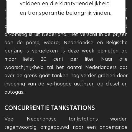
voldoen en die klantvriendelijkheid
deze garage betrouwbaar en
Uit een steekproef van BOVAG blijkt dat van alle
en transparantie belangrijk vinden.
professioneel is.
klanten die gebruik maken van een tankstation over
de grens met Duitsland en België, driekwart
afkomstig is uit Nederland. Het verschil in de prijzen
aan de pomp, waarbij Nederlandse en Belgische
benzine is vergeleken, is deze week gemeten op
maar liefst 20 cent per liter! Naar alle
waarschijnlijkheid zal het aantal Nederlanders dat
over de grens gaat tanken nog verder groeien door
invoering van de verhoogde accijnzen op diesel en
autogas.
CONCURRENTIE TANKSTATIONS
Veel Nederlandse tankstations worden
tegenwoordig omgebouwd naar een onbemande