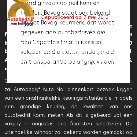
BOVAG
vaardigheden op peil kunnen
communicatie en
houden. Bovag staat ook bekend
klantvriendelijkheid. Als een
Gepubliceerd op: 7 mei 2013
om het Bovag-keurmerk, dat wordt
garage het Vakgarage logo heeft,
Autobedrijf Auto Nol is halve
gegeven aan autobedrijven die
betekent dit dat deze aan deze
finalist in de wedstrijd ‘BOVAG Autobedrijf van
aan bepaalde kwaliteitseisen
het Jaar’! Dat betekent dat we tot de top-10
kwaliteitseisen voldoet en dat
behoren van beste autobedrijven in Nederland.
voldoen en die klantvriendelijkheid
deze garage betrouwbaar en
Aan deze wedstrijd, georganiseerd door BOVAG,
en transparantie belangrijk vinden.
professioneel is.
deden 3.400 grote en kleine autobedrijven mee.
Om uit de tien halve finalisten een winnaar te kiezen,
zal Autobedrijf Auto Nol binnenkort bezoek krijgen
van een onafhankelijke keuringsinstantie die, middels
een grondige keuring, de kwaliteit van ons
autobedrijf komt meten. Als dit is gebeurd, zal een
vakjury in augustus drie finalisten selecteren. De
uiteindelijke winnaar zal bekend worden gemaakt op