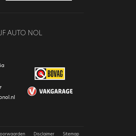
JF AUTO NOL
4a
7
nol.nl
voorwaarden
Disclaimer
Sitemap