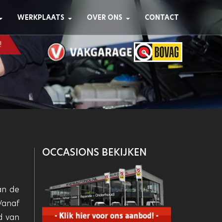
WERKPLAATS
OVER ONS
CONTACT
!
OCCASIONS BEKIJKEN
an de
 Vanaf
d van