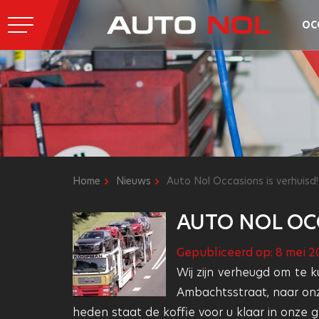
OC
Home
Nieuws
Auto Nol Occasions is verhuisd!
AUTO NOL OCC
Gepubliceerd op: 8 mei 2
Wij zijn verheugd om te k
Ambachtsstraat, naar on
heden staat de koffie voor u klaar in onz