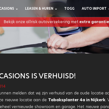
CASIONS
LEASEN & HUREN
TOGG
AUTO IMPORT
Bekijk onze allrisk autoverzekering met
extra garantie
ASIONS IS VERHUISD!
014
unnen melden dat wij zijn verhuisd van de oude locatie a
ze nieuwe locatie aan de
Tabaksplanter 4a in Nijkerk
.
e geheel vernieuwde showroom en garage. Het nieuwe pan