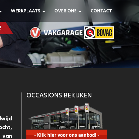
WERKPLAATS
OVER ONS
CONTACT
!
OCCASIONS BEKIJKEN
dwijd
ocht,
 van