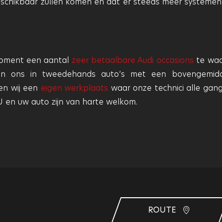
beschikbaar zullen komen en dat er steeds meer systemen
 moment een aantal
zeer betaalbare Audi occasions
te wa
eren ons in tweedehands auto’s met een bovengemid
ben wij een
eigen werkplaats
waar onze technici alle gan
 en uw auto zijn van harte welkom.
ROUTE