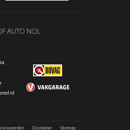
JF AUTO NOL
4a
7
nol.nl
voorwaarden
Disclaimer
Sitemap