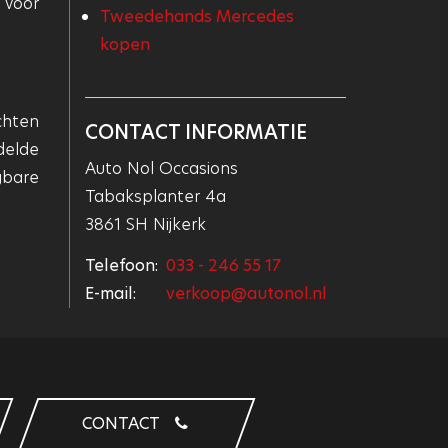
 voor
Tweedehands Mercedes
kopen
chten
CONTACT INFORMATIE
delde
Auto Nol Occasions
gbare
Tabaksplanter 4a
3861 SH Nijkerk
Telefoon:
033 - 246 55 17
E-mail:
verkoop@autonol.nl
CONTACT