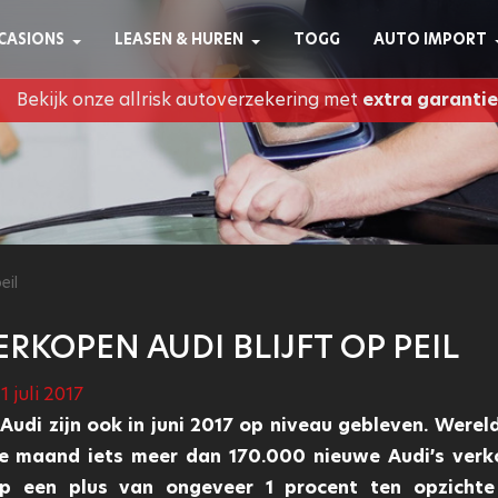
CASIONS
LEASEN & HUREN
TOGG
AUTO IMPORT
Bekijk onze allrisk autoverzekering met
extra garantie
eil
RKOPEN AUDI BLIJFT OP PEIL
 juli 2017
udi zijn ook in juni 2017 op niveau gebleven. Werel
e maand iets meer dan 170.000 nieuwe Audi’s verk
p een plus van ongeveer 1 procent ten opzichte