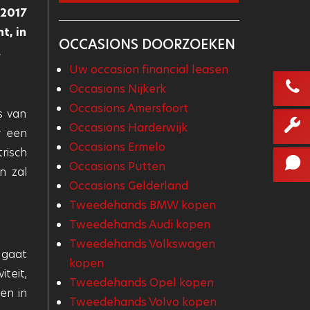
 2017
t, in
OCCASIONS DOORZOEKEN
.
Uw occasion financial leasen
Occasions Nijkerk
Occasions Amersfoort
s van
Occasions Harderwijk
r een
Occasions Ermelo
risch
Occasions Putten
n zal
Occasions Gelderland
Tweedehands BMW kopen
Tweedehands Audi kopen
Tweedehands Volkswagen
 gaat
kopen
teit,
Tweedehands Opel kopen
en in
Tweedehands Volvo kopen