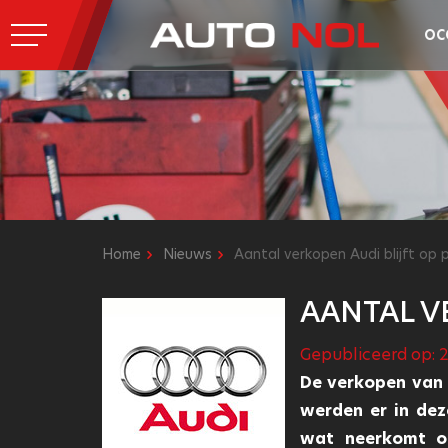
OC
Home
Nieuws
Aantal verkopen Audi blijft op p
AANTAL VE
Gepubliceerd op: 21
De verkopen van A
werden er in dez
wat neerkomt o