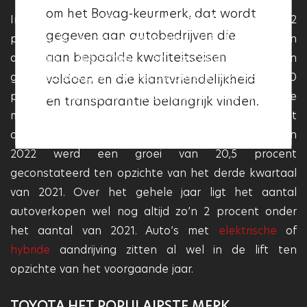
om het Bovag-keurmerk, dat wordt
garage het Vakgarage logo heeft,
In november 2022 lag het aantal verkopen 2,2
gegeven aan autobedrijven die
betekent dit dat deze aan deze
procent hoger dan in november 2021. De maanden
aan bepaalde kwaliteitseisen
augustus, september en oktober noteerden
kwaliteitseisen voldoet en dat
groeipercentages van respectievelijk 9,2, 4,8 en 20
voldoen en die klantvriendelijkheid
deze garage betrouwbaar en
procent. Daarmee is er dus weliswaar voor de vierde
en transparantie belangrijk vinden.
professioneel is.
maand op rij een groei geconstateerd, maar vlakt
deze dus wel wat af. Over het derde kwartaal van
2022 werd een groei van 20,5 procent
geconstateerd ten opzichte van het derde kwartaal
van 2021. Over het gehele jaar ligt het aantal
autoverkopen wel nog altijd zo’n 2 procent onder
het aantal van 2021. Auto’s met
elektrische
of
hybride
aandrijving zitten al wel in de lift ten
opzichte van het voorgaande jaar.
TOYOTA HET POPULAIRSTE MERK