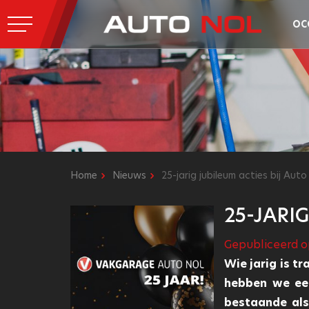
OC
Home
Nieuws
25-jarig jubileum acties bij Auto
25-JARI
Gepubliceerd o
Wie jarig is tr
hebben we ee
bestaande als