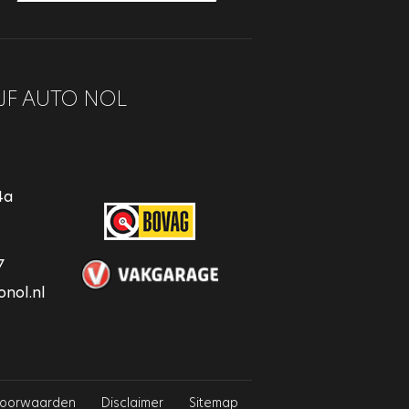
JF AUTO NOL
4a
7
nol.nl
voorwaarden
Disclaimer
Sitemap