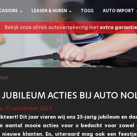
CASIONS
LEASEN & HUREN
TOGG
AUTO IMPORT
Bekijk onze allrisk autoverzekering met
extra garantie
 Nol!
G JUBILEUM ACTIES BIJ AUTO NOL
p: 27 september 2024
akteert! Dit jaar vieren wij ons 25-jarig jubileum en d
n aantal mooie acties voor u bedacht voor zowel
 nieuwe klanten. En, uiteraard mag ook een feestje