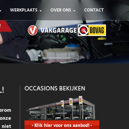
WERKPLAATS
OVER ONS
CONTACT
!
!
OCCASIONS BEKIJKEN
aarom
 onze
 niet