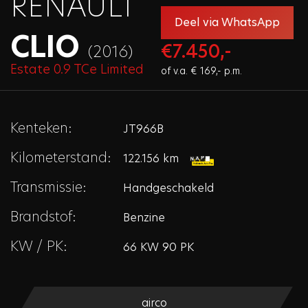
RENAULT
Deel via WhatsApp
CLIO
€7.450,-
(2016)
Estate 0.9 TCe Limited
of v.a. € 169,- p.m.
Kenteken:
JT966B
Kilometerstand:
122.156 km
Transmissie:
Handgeschakeld
Brandstof:
Benzine
KW / PK:
66 KW 90 PK
airco