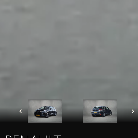
Met het versturen van deze aanvraag, gaat u akkoord
dat wij de door u opgegeven gegevens opslaan en
verwerken zoals beschreven in onze privacy policy.
Velden met een * zijn verplicht in te vullen
Sluiten