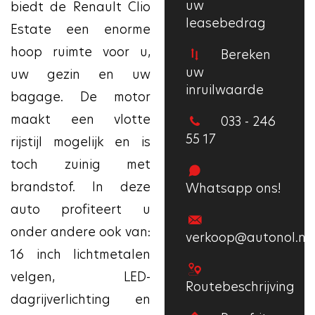
uw
biedt de Renault Clio
leasebedrag
Estate een enorme
hoop ruimte voor u,
Bereken
uw
uw gezin en uw
inruilwaarde
bagage. De motor
maakt een vlotte
033 - 246
55 17
rijstijl mogelijk en is
toch zuinig met
brandstof. In deze
Whatsapp ons!
auto profiteert u
onder andere ook van:
verkoop@autonol.nl
16 inch lichtmetalen
velgen, LED-
Routebeschrijving
dagrijverlichting en