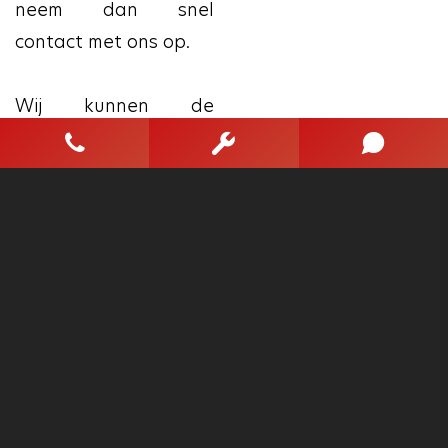
neem dan snel
contact met ons op.
Wij kunnen de
eventuele financiering
van de auto geheel
voor u verzorgen,
zowel zakelijk als
particulier. Daarnaast
kunt u auto's jonger
dan 10 jaar oud nu
ook Private Leasen
incl. eigendom! Dit kan
al vanaf € 300.- per