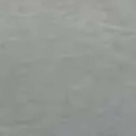
Eventuele schade/opmerkingen
Voorkeursdatum 2
Velden met een * zijn verplicht in te vullen
Opmerkingen
Vorige
Volgende