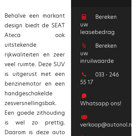
Behalve een markant
Bereken
uw
design biedt de SEAT
leasebedrag
Ateca ook
uitstekende
Bereken
uw
rijkwaliteiten en zeer
inruilwaarde
veel ruimte. Deze SUV
is uitgerust met een
033 - 246
55 17
benzinemotor en een
handgeschakelde
zesversnellingsbak.
Whatsapp ons!
Een goede zithouding
is wel zo prettig.
verkoop@autonol.nl
Daarom is deze auto