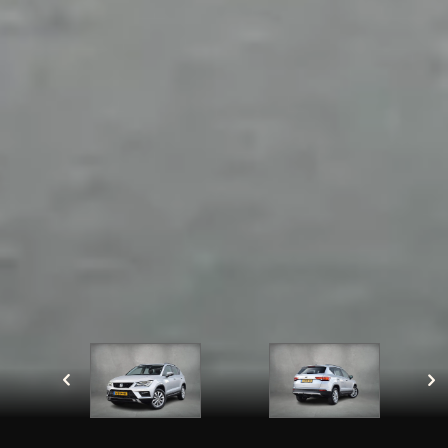
Met het versturen van deze aanvraag, gaat u akkoord
dat wij de door u opgegeven gegevens opslaan en
verwerken zoals beschreven in onze privacy policy.
Velden met een * zijn verplicht in te vullen
Sluiten