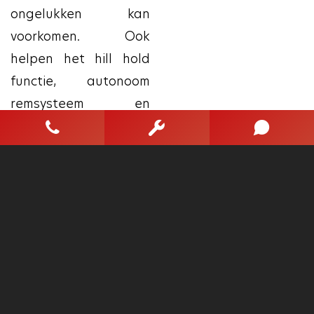
ongelukken kan
voorkomen. Ook
helpen het hill hold
functie, autonoom
remsysteem en
bandenspanningcontrolesysteem,
uw rit tot een veilige
rit te maken.
Bij een goede
occasion als deze
hoort natuurlijk ook
een tellerrapport van
Nationale Autopas.