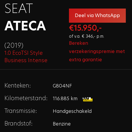
SEAT
Deel via WhatsApp
ATECA
€15.950,-
of v.a. € 346,- p.m.
Bereken
(2019)
verzekeringspremie met
1.0 EcoTSI Style
extra garantie
Business Intense
Kenteken:
G804NF
Kilometerstand:
116.885 km
Transmissie:
Handgeschakeld
Brandstof:
Benzine