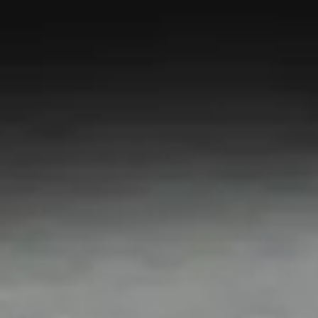
Eventuele schade/opmerkingen
Voorkeursdatum 2
Velden met een * zijn verplicht in te vullen
Opmerkingen
Vorige
Volgende