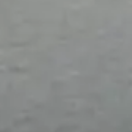
Velden met een * zijn verplicht in te vullen
Opmerkingen
Vorige
Volgende
Met het versturen van deze aanvraag, gaat u akkoord
dat wij de door u opgegeven gegevens opslaan en
verwerken zoals beschreven in onze privacy policy.
Velden met een * zijn verplicht in te vullen
Sluiten