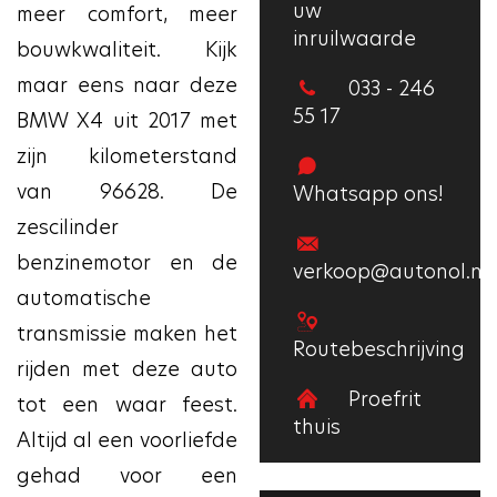
uw
meer comfort, meer
inruilwaarde
bouwkwaliteit. Kijk
maar eens naar deze
033 - 246
55 17
BMW X4 uit 2017 met
zijn kilometerstand
van 96628. De
Whatsapp ons!
zescilinder
benzinemotor en de
verkoop@autonol.nl
automatische
transmissie maken het
Routebeschrijving
rijden met deze auto
Proefrit
tot een waar feest.
thuis
Altijd al een voorliefde
gehad voor een