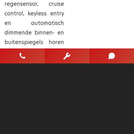
regensensor, cruise
control, keyless entry
en automatisch
dimmende binnen- en
buitenspiegels horen
tot de voorzieningen
op deze auto.
Pragmatisch en veilig
als deze auto is,
beschikt hij over
diverse
veiligheidssystemen.
Dankzij