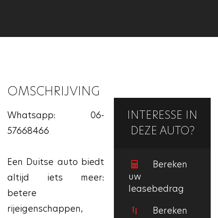
OMSCHRIJVING
INTERESSE IN
Whatsapp: 06-
DEZE AUTO?
57668466
Een Duitse auto biedt
Bereken
uw
altijd iets meer:
leasebedrag
betere
rijeigenschappen,
Bereken