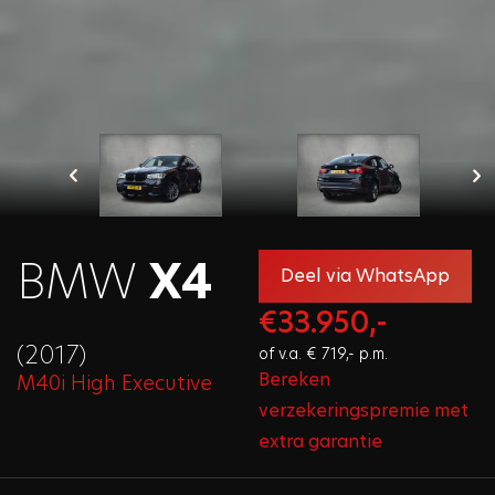
BMW
X4
Deel via WhatsApp
€33.950,-
(2017)
of v.a. € 719,- p.m.
Bereken
M40i High Executive
verzekeringspremie met
extra garantie