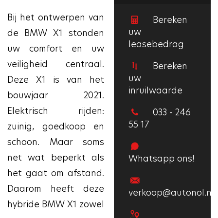
Bij het ontwerpen van
Bereken
uw
de BMW X1 stonden
leasebedrag
uw comfort en uw
veiligheid centraal.
Bereken
uw
Deze X1 is van het
inruilwaarde
bouwjaar 2021.
Elektrisch rijden:
033 - 246
55 17
zuinig, goedkoop en
schoon. Maar soms
net wat beperkt als
Whatsapp ons!
het gaat om afstand.
Daarom heeft deze
verkoop@autonol.nl
hybride BMW X1 zowel