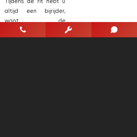
Tijdens de rit hebt u
altijd een bijrijder,
want de
verkeersbord-detectie
leest de borden langs
de weg en projecteert
ze voor u op het
instrumentarium.
Forward collision
warning is een
automatisch
waarschuwingssysteem
dat direct in werking
treedt bij gevaar voor