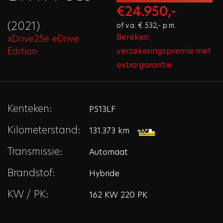
€24.950,-
(2021)
of v.a. € 532,- p.m.
Bereken
xDrive25e eDrive
Edition
verzekeringspremie met
extra garantie
Kenteken:
P513LF
Kilometerstand:
131.373 km
Transmissie:
Automaat
Brandstof:
Hybride
KW / PK:
162 KW 220 PK