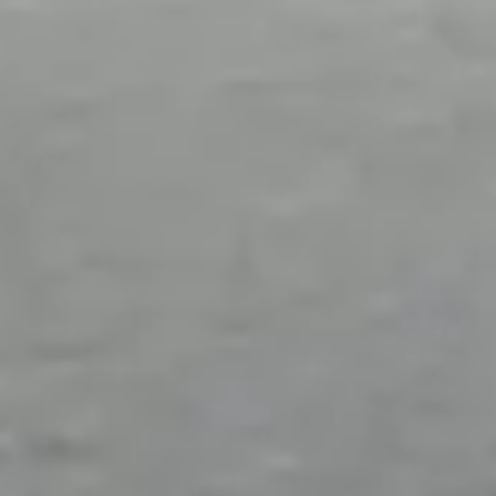
Eventuele schade/opmerkingen
Voorkeursdatum 2
Velden met een * zijn verplicht in te vullen
Opmerkingen
Vorige
Volgende
Met het versturen van deze aanvraag, gaat u akkoord