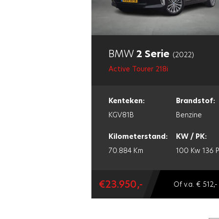
BMW
2 Serie
(2022)
Active Tourer 218i
Kenteken:
Brandstof:
KGV81B
Benzine
Kilometerstand:
KW / PK:
70.884 Km
100 Kw
136 
€23.950,-
Of v.a. € 512,-