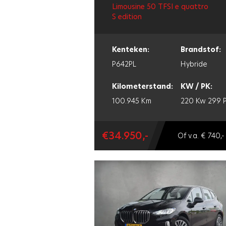
Limousine 50 TFSI e quattro
S edition
Kenteken:
Brandstof:
P642PL
Hybride
Kilometerstand:
KW / PK:
100.945 Km
220 Kw
299 
€34.950,-
Of v.a. € 740,-