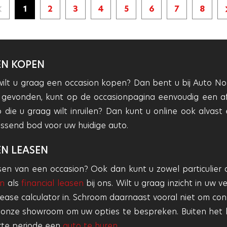
1
2
3
4
5
6
7
8
Vorige
pagina
EN KOPEN
 wilt u graag een occasion kopen? Dan bent u bij Auto No
t gevonden, kunt op de occasionpagina eenvoudig een af
ie u graag wilt inruilen? Dan kunt u online ook alvast ee
send bod voor uw huidige auto.
EN LEASEN
en van een occasion? Ook dan kunt u zowel particulier als
en
als
financial leasen
bij ons. Wilt u graag inzicht in uw 
ease calculator in. Schroom daarnaast vooral niet om co
 onze showroom om uw opties te bespreken. Buiten het l
rte periode een
auto te huren
.