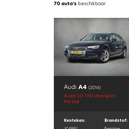
70 auto's
beschikbaar
Audi
A4
(2016)
Avant 2.0 TFSI ultra Sport
Pro Line
Kenteken:
Brandstof:
JG489J
Benzine