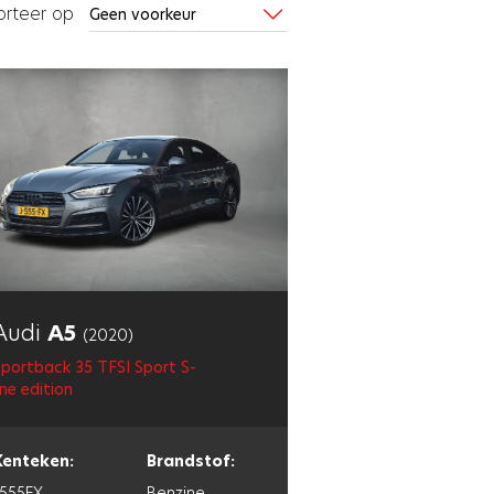
orteer op
Audi
A5
(2020)
portback 35 TFSI Sport S-
ine edition
Kenteken:
Brandstof:
J555FX
Benzine