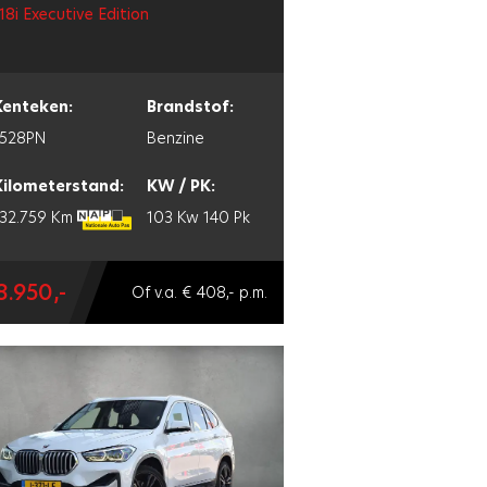
18i Executive Edition
Kenteken:
Brandstof:
J528PN
Benzine
Kilometerstand:
KW / PK:
132.759 Km
103 Kw
140 Pk
8.950,-
Of v.a. € 408,- p.m.