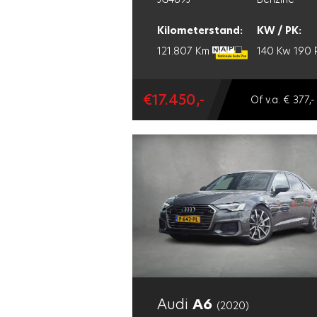
Kilometerstand:
KW / PK:
121.807 Km
140 Kw
190 
€17.450,-
Of v.a. € 377,-
Audi
A6
(2020)