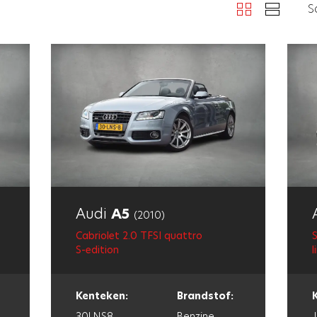
S
Audi
A5
(2010)
Cabriolet 2.0 TFSI quattro
S
S-edition
l
Kenteken:
Brandstof:
30LNS8
Benzine