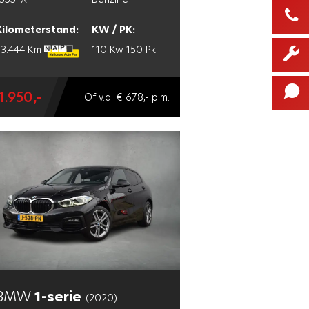
Kilometerstand:
KW / PK:
73.444 Km
110 Kw
150 Pk
1.950,-
Of v.a. € 678,- p.m.
BMW
1-serie
(2020)