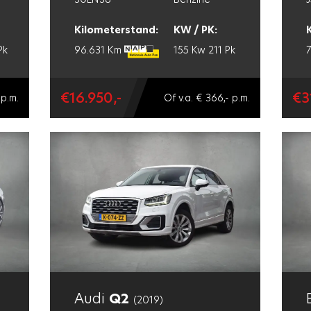
Kilometerstand:
KW / PK:
Pk
96.631 Km
155 Kw
211 Pk
€16.950,-
€3
 p.m.
Of v.a. € 366,- p.m.
Audi
Q2
(2019)