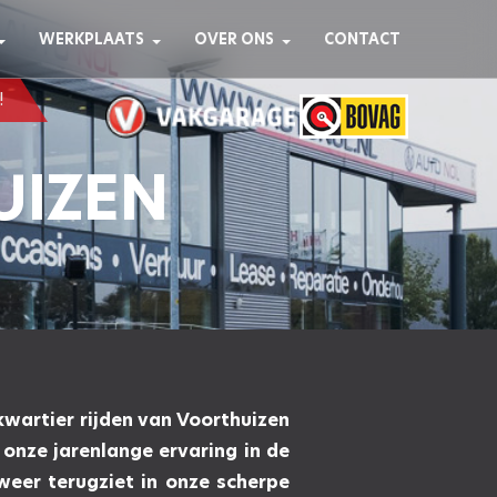
WERKPLAATS
OVER ONS
CONTACT
!
UIZEN
SLUITEN
SLUITEN
nisatie Vrije
rofessionele,
 Het is bedoeld
kwartier rijden van Voorthuizen
 onze jarenlange ervaring in de
aan bepaalde
ederland, met
eer terugziet in onze scherpe
zijn over de
niging heeft als