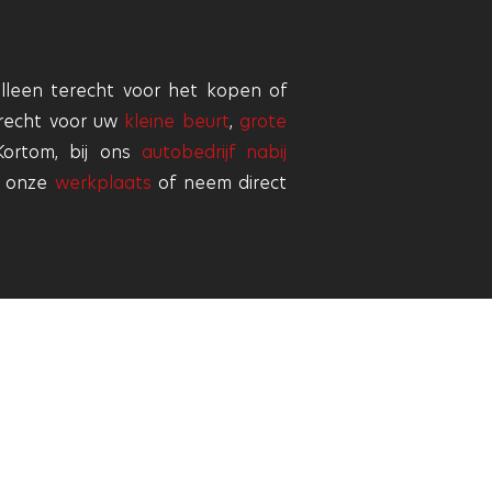
lleen terecht voor het kopen of
erecht voor uw
kleine beurt
,
grote
Kortom, bij ons
autobedrijf nabij
t onze
werkplaats
of neem direct