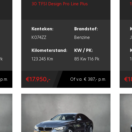
30 TFSI Design Pro Line Plus
1
Kenteken:
Brandstof:
K074ZZ
Benzine
Kilometerstand:
KW / PK:
Pk
123.245 Km
85 Kw
116 Pk
€17.950,-
€1
 p.m.
Of v.a. € 387,- p.m.