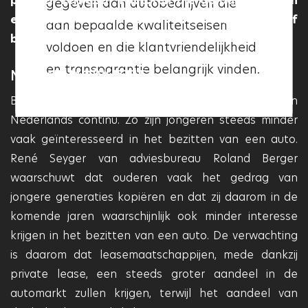
partner verliezen. Factoren die de aankoop van
gegeven aan autobedrijven die
betekent dit dat deze aan deze
een nieuwe auto stuk voor stuk negatief
aan bepaalde kwaliteitseisen
kwaliteitseisen voldoet en dat
beïnvloeden.
voldoen en die klantvriendelijkheid
deze garage betrouwbaar en
en transparantie belangrijk vinden.
professioneel is.
NIEUWE MOBILITEIT
Bovendien verandert de mobiliteitsbehoefte van
Nederlands continu. Zo zijn jongeren steeds minder
vaak geïnteresseerd in het bezitten van een auto.
René Seyger van adviesbureau Roland Berger
waarschuwt dat ouderen vaak het gedrag van
jongere generaties kopiëren en dat zij daarom in de
komende jaren waarschijnlijk ook minder interesse
krijgen in het bezitten van een auto. De verwachting
is daarom dat leasemaatschappijen, mede dankzij
private lease, een steeds groter aandeel in de
automarkt zullen krijgen, terwijl het aandeel van