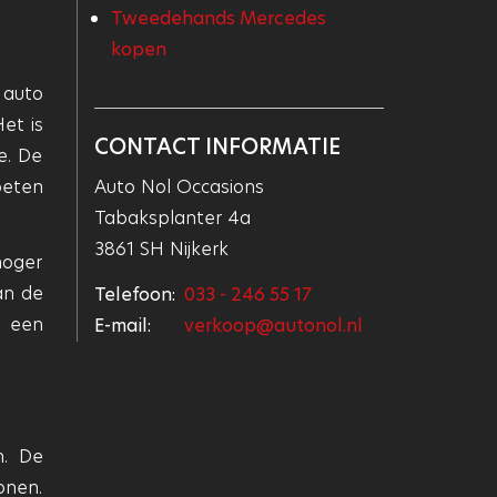
Tweedehands Mercedes
kopen
 auto
et is
CONTACT INFORMATIE
e. De
oeten
Auto Nol Occasions
Tabaksplanter 4a
3861 SH Nijkerk
hoger
an de
Telefoon:
033 - 246 55 17
n een
E-mail:
verkoop@autonol.nl
n. De
onen.