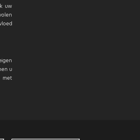
ok uw
volen
vloed
eigen
nen u
k met