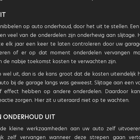
IT
knibbelen op auto onderhoud, door het uit te stellen. Een
 veel van de onderdelen zijn onderhevig aan slijtage. H
 elk jaar een keer te laten controleren door uw garag
oleren of er op dat moment onderdelen vervangen m
n de nabije toekomst kosten te verwachten zijn.
wel uit, dan is de kans groot dat de kosten uiteindelijk 
 auto bij de garage langs was geweest. Slijtage aan een v
ef effect hebben op andere onderdelen. Daardoor ka
ctie zorgen. Hier zit u uiteraard niet op te wachten.
EIN ONDERHOUD UIT
 de kleine werkzaamheden aan uw auto zelf uitvoere
lijk zelf vervangen wanneer deze strepen gaan vert