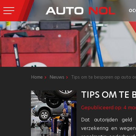
OC
Home
Nieuws
Tips om te besparen op auto 
TIPS OM TE
Gepubliceerd op: 4 ma
Dat autorijden geld
verzekering en wegen