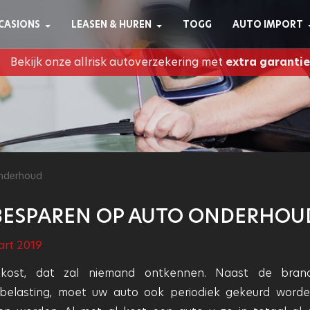
CASIONS
LEASEN & HUREN
TOGG
AUTO IMPORT
Bekijk onze allrisk autoverzekering met
extra garantie
onderhoud
 BESPAREN OP AUTO ONDERHOU
art 2019
 kost, dat zal niemand ontkennen. Naast de brand
belasting, moet uw auto ook periodiek gekeurd word