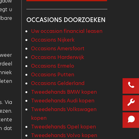
 gauw
egt u
lbare
OCCASIONS DOORZOEKEN
Uw occasion financial leasen
Occasions Nijkerk
Occasions Amersfoort
 weer
Occasions Harderwijk
rdeel
Occasions Ermelo
hniek
Occasions Putten
leten
Occasions Gelderland
Tweedehands BMW kopen
Tweedehands Audi kopen
. Via
Tweedehands Volkswagen
ezen.
kopen
cente
Tweedehands Opel kopen
n dat
Tweedehands Volvo kopen