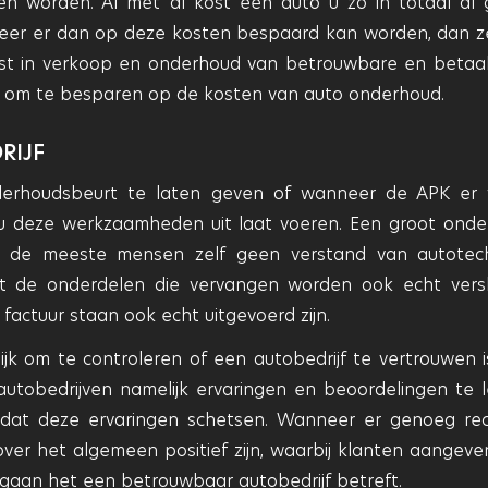
en worden. Al met al kost een auto u zo in totaal al
eer er dan op deze kosten bespaard kan worden, dan z
alist in verkoop en onderhoud van betrouwbare en betaa
ps om te besparen op de kosten van auto onderhoud.
RIJF
derhoudsbeurt te laten geven of wanneer de APK er
u deze werkzaamheden uit laat voeren. Een groot onde
n de meeste mensen zelf geen verstand van autotec
t de onderdelen die vervangen worden ook echt vers
ctuur staan ook echt uitgevoerd zijn.
jk om te controleren of een autobedrijf te vertrouwen is
autobedrijven namelijk ervaringen en beoordelingen te l
d dat deze ervaringen schetsen. Wanneer er genoeg re
ver het algemeen positief zijn, waarbij klanten aangeve
itgaan het een betrouwbaar autobedrijf betreft.