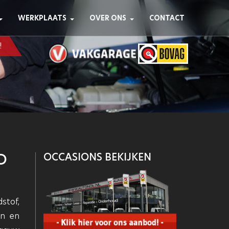
WERKPLAATS
OVER ONS
CONTACT
!
D
OCCASIONS BEKIJKEN
stof,
en en