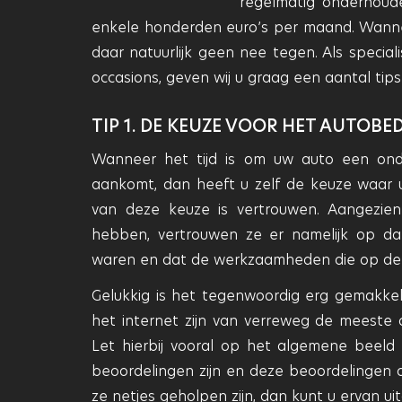
regelmatig onderhoud
enkele honderden euro’s per maand. Wann
daar natuurlijk geen nee tegen. Als speci
occasions, geven wij u graag een aantal ti
TIP 1. DE KEUZE VOOR HET AUTOBED
Wanneer het tijd is om uw auto een on
aankomt, dan heeft u zelf de keuze waar 
van deze keuze is vertrouwen. Aangezie
hebben, vertrouwen ze er namelijk op da
waren en dat de werkzaamheden die op de fa
Gelukkig is het tegenwoordig erg gemakkeli
het internet zijn van verreweg de meeste 
Let hierbij vooral op het algemene beel
beoordelingen zijn en deze beoordelingen o
ze netjes geholpen zijn, dan kunt u ervan u